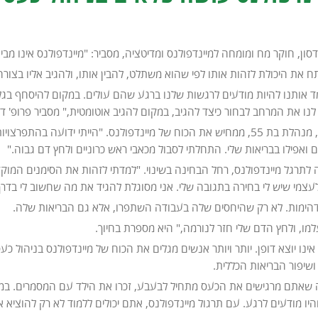
ידסון, חוקר מח ומומחה למיינדפולנס ומדיטציה, מסביר: "מיינדפולנס אינו מב
ח את היכולת לזהות אותו לפי שהוא משתלט, להבין אותו, ולהגיב אליו בצורה 
ד אותנו להיות מודעים לרגשות שלנו ברגע שהם עולים. במקום להיסחף בגל
לנו את המרחב לבחור כיצד להגיב, במקום להגיב אוטומטית," מסביר פרופ' דוי
סיפורה של רחל, מנהלת בת 55, ממחיש את הכוח של מיינדפולנס. "הייתי יד
 ואפילו בבריאות שלי. התחלתי לסבול מכאבי ראש כרוניים ולחץ דם גבוה."
תרגל מיינדפולנס, רחל הבחינה בשינוי. "למדתי לזהות את הסימנים המוק
לעצמי שיש לי בחירה בתגובה שלי. אני מסוגלת להגיד את מה שחשוב לי בדרך
דהימות. לא רק שהיחסים שלה בעבודה השתפרו, אלא גם הבריאות שלה.
מו, ולחץ הדם שלי חזר לנורמה," היא מספרת בחיוך.
אינו יוצא דופן. יותר ויותר אנשים מגלים את הכוח של מיינדפולנס בניהו
ושיפור הבריאות הכללית.
שאתם מרגישים את הכעס מתחיל לבעבע, זכרו את הילד עם המסמרים. במק
יו מודעים לרגע. עם תרגול מיינדפולנס, אתם יכולים ללמוד לא רק להוצי