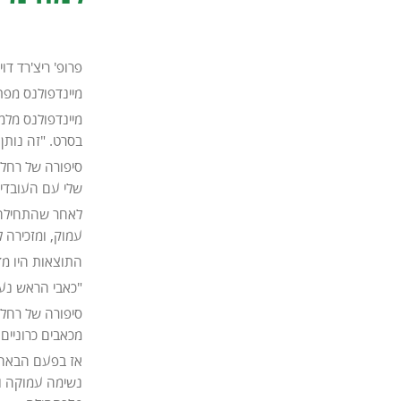
פרופ' ריצ'רד דו
מיינדפולנס מפת
מיינדפולנס מלמ
בסרט. "זה נותן 
שלי עם העובדים
לאחר שהתחילה ל
עמוק, ומזכירה 
התוצאות היו מ
"כאבי הראש נעל
סיפורה של רחל 
מכאבים כרוניים 
אז בפעם הבאה 
נשימה עמוקה וה