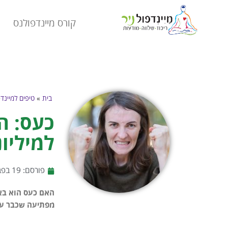
קורס מיינדפולנס
בית
»
טיפים למיינד
כעס: ה
למיליונ
פורסם:
19 בפברואר 2025
האם כעס הוא בא
מפתיעה שכבר עזר