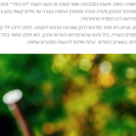
יטואציה הזאת: מישהו בסביבתינו אומר משהו או עושה משהו "לא בסדר" ולפני
מתגלגל מהבטן מעלה מעלה ומתפרץ החוצה בצורה של מילים קשות בטון צו
רגישה לנו כחסרת פרופורציה.
, אנחנו לא תמיד מודעים לנזק שאנחנו גורמים לעצמנו. דמיינו לרגע ילד ק
מרים בשנייה. בכל פעם שהוא מרגיש כעס או עלבון, הוא תוקע מסמר בגדר
ים- נשארים החורים- עדות אילמת לרגשות הסוערים שחווה.