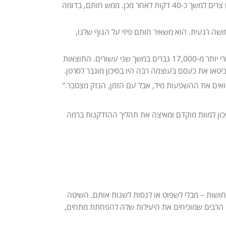
של הכעס על גופנו. החוקרים גילו שכאשר אנחנו כועסים, כלי הדם שלנו מתכווצים ונשארים צרים למשך כ-40 דקות לאחר מכן. ממש חותם, בדומה
שה רגעית. הוא משאיר חותם פיזי על הגוף שלנו,
(2), שנערך ב-2021 באוניברסיטת הרווארד, עקב אחרי יותר מ-17,000 גברים במשך שני עשורים. התוצאות
ביטאו את כעסם בעוצמה רבה היו בסיכון מוגבר לסרטן.
א רואים את ההשפעות מיד, אבל עם הזמן, הנזק מצטבר."
ון למוות מוקדם ומאיצה את תהליך ההזדקנות ברמה
ושות – מבלי לשפוט או לנסות לשנות אותם. השיטה
ם הרבים שמוכיחים את היעילות שלה להפחתת מתחים,