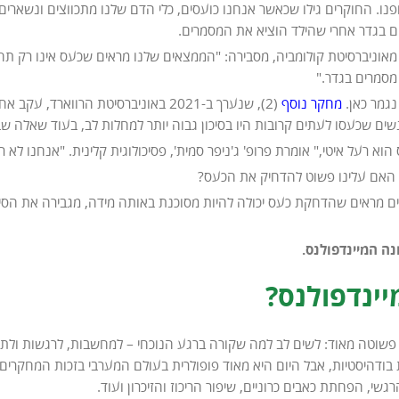
ם בגדר אחרי שהילד הוציא את המסמרים.
אוניברסיטת קולומביה, מסבירה: "הממצאים שלנו מראים שכעס אינו רק תחו
מסמרים בגדר."
נגמר כאן.
מחקר נוסף
נשים שכעסו לעתים קרובות היו בסיכון גבוה יותר למחלות לב, בעוד שאלה ש
הוא רעל איטי," אומרת פרופ' ג'ניפר סמית', פסיכולוגית קלינית. "אנחנו ל
 האם עלינו פשוט להדחיק את הכעס?
ם מראים שהדחקת כעס יכולה להיות מסוכנת באותה מידה, מגבירה את הסיכ
נה המיינדפולנס.
יינדפולנס?
שוטה מאוד: לשים לב למה שקורה ברגע הנוכחי – למחשבות, לרגשות ולתח
בודהיסטיות, אבל היום היא מאוד פופולרית בעולם המערבי בזכות המחקרי
רגשי, הפחתת כאבים כרוניים, שיפור הריכוז והזיכרון ועוד.