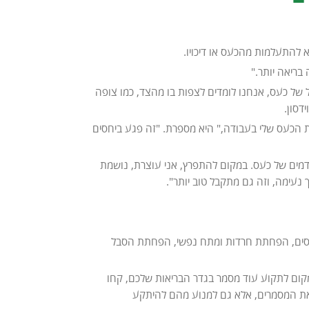
יא להתעלמות מהכעס או דיכויו.
בריאה יותר."
 של כעס, אנחנו לומדים לצפות בו מהצד, כמו צופה
דסון.
ועה בהתפרצויות הכעס שלי בעבודה," היא מספרת. "זה פגע ביחסים
דמים של כעס. במקום להתפרץ, אני עוצרת, נושמת
 נעימה, וזה גם מתקבל טוב יותר".
ל כעסים, הפחתת חרדות ומתח נפשי, הפחתת הסבל
ום לתקוע עוד מסמר בגדר הבריאות שלכם, קחו
א את המסמרים, אלא גם למנוע מהם להיתקע