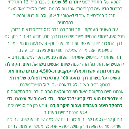
המסע שלי התחיל לפני
יותר מ 35 שנים
, כשכבר בגיל 13 התחלתי
בתרגול מדיטציה דרך לימודי אמנויות לחימה. הייתי תלמיד מאד השגי,
ותרגול המדיטציה עזר לי לשמור על איזון, ולהיות רגוע ובמיטבי
במבחנים.
עם השנים העמקתי יותר ויותר במיינדפולנס דרך סדנאות רבות,
ריטריטים, לימודי הנחיית מיינדפולנס גם דרך מכון מודע באונ' רייכמן וגם
דרך המרכז לחינוך אכפתי ואונ' תל אביב וכן- 3 שבועות תרגול במנזר
במיאנמר אצל מורה שמכשיר מורי מדיטציה ברחבי עולם.
מה שהתחיל כחיפוש אישי אחר שלווה פנימית הפך למשימת חיים –
להנגיש את התרגול הזה לכמה שיותר אנשים בישראל.
היום, הקהילה
שבניתי מונה עשרות אלפי עוקבים וכ-4,500 בוגרים שחוו את
השינוי על בשרם דרך כמעט 100 קורסי מיינדפולנס שלימדתי
.
בנוסף רבים האזינו לפודקאסט שלי- קול המיינדפולנס.
אנחנו חיים בתקופה מאוד סוערת ומלאת מתחים. במיוחד בתקופה זו,
מיינדפולנס הוא כלי קריטי לכל אחד – כדי לשמור על עצמנו, כדי
לתפקד היטב בעבודה ועבור היקרים לנו.
זו לא רק פילוסופיה יפה,
אלא הכרח לחיים מאוזנים.
החזון שלי- לטפח שלווה וריכוז בחיים של כמה שיותר אנשים, ולהוכיח
שמיינדפולנס הוא לא רק מושג יפה – אלא כלי מעשי ועוצמתי לחיים