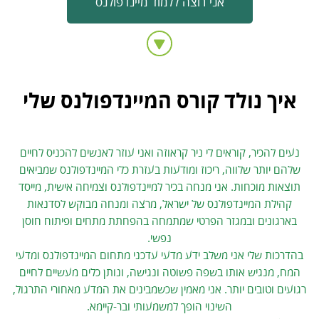
אני רוצה ללמוד מיינדפולנס
איך נולד קורס המיינדפולנס שלי
נעים להכיר, קוראים לי ניר קראוזה ואני עוזר לאנשים להכניס לחיים
שלהם יותר שלווה, ריכוז ומודעות בעזרת כלי המיינדפולנס שמביאים
תוצאות מוכחות. אני מנחה בכיר למיינדפולנס וצמיחה אישית, מייסד
קהילת המיינדפולנס של ישראל, מרצה ומנחה מבוקש לסדנאות
בארגונים ובמגזר הפרטי שמתמחה בהפחתת מתחים ופיתוח חוסן
נפשי.
בהדרכות שלי אני משלב ידע מדעי עדכני מתחום המיינדפולנס ומדעי
המח, מנגיש אותו בשפה פשוטה ונגישה, ונותן כלים מעשיים לחיים
רגועים וטובים יותר. אני מאמין שכשמבינים את המדע מאחורי התרגול,
השינוי הופך למשמעותי ובר-קיימא.