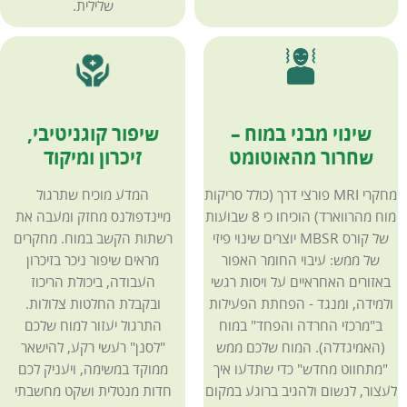
שלילית.
שינוי מבני במוח –
שיפור קוגניטיבי,
שחרור מהאוטומט
זיכרון ומיקוד
מחקרי MRI פורצי דרך (כולל סריקות
המדע מוכיח שתרגול
מוח מהרווארד) הוכיחו כי 8 שבועות
מיינדפולנס מחזק ומעבה את
של קורס MBSR יוצרים שינוי פיזי
רשתות הקשב במוח. מחקרים
של ממש: עיבוי החומר האפור
מראים שיפור ניכר בזיכרון
באזורים האחראיים על ויסות רגשי
העבודה, ביכולת הריכוז
ולמידה, ומנגד - הפחתת הפעילות
ובקבלת החלטות צלולות.
ב"מרכזי החרדה והפחד" במוח
התרגול יעזור למוח שלכם
(האמיגדלה). המוח שלכם ממש
"לסנן" רעשי רקע, להישאר
"מתחווט מחדש" כדי שתדעו איך
ממוקד במשימה, ויעניק לכם
לעצור, לנשום ולהגיב ברוגע במקום
חדות מנטלית ושקט מחשבתי