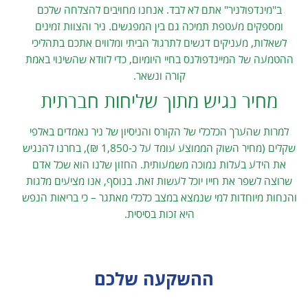
ב"מינדפולניר" אתם לא לבד. אנחנו מחויבים להצלחה שלכם
ומספקים מעטפת תמיכה גם בין המפגשים. ניר והצוות זמינים
לשאלות, מעניקים דגשים לתרגול הביתי ומלווים אתכם בתהליכי
ההטמעה של המיינדפולנס בחיי היומיום, כדי לוודא שהשינוי באמת
קורה ונשאר.
מחיר נגיש מתוך שליחות חברתית
למרות שהערך הכלכלי של הקורס והניסיון של ניר נאמדים באלפי
שקלים (מחיר השוק הממוצע עומד על כ-1,850 ₪), בחרנו להנגיש
את הידע בעלות נמוכה משמעותית. החזון שלנו הוא שכל אדם
שרוצה לשפר את חייו יוכל לעשות זאת. בנוסף, אנו מציעים מלגות
והנחות מיוחדות למי שנמצא במצב כלכלי מאתגר – כי בריאות הנפש
היא זכות בסיסית.
ההשקעה שלכם