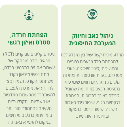
הפחתת חרדה,
ניהול כאב וחיזוק
סטרס ואיזון רגשי
המערכת החיסונית
ניסויים קליניים מבוקרים (RCT)
המדע מוכיח קשר ישיר בין מיינדפולנס
מראים ירידה מובהקת של
להפחתת סבל מכאבים כרוניים
עשרות אחוזים בתסמיני חרדה,
וממושכים (פיברומיאלגיה, כאבי
מתח נפשי ודיכאון בקרב
מפרקים, בעיות אורטופדיות ומחלות
משתתפי הקורס. תלמדו כיצד
מעיים). מתרגלים חווים שינוי פיזי
להרגיע את מערכת העצבים,
בתפיסת הכאב במוח, מה שמוביל
להשתחרר ממחשבות טורדניות
לירידה בצורך בתרופות, הפחתת
או מעגליות, ותקבלו כלים
דלקתיות בגוף, שיפור ניכר באיכות
מעשיים להתמודד טוב יותר
השינה ושיפור דרמטי בתפקוד
בזמן אמת ברגעים מלחיצים
ובחיוניות היומיומית.
במקום להתמלא באנרגיה