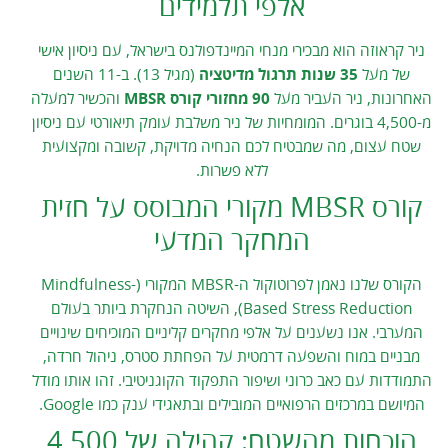
אלפי תלמידים
ניר קראוזה הוא מבכירי מנחי המיינדפולנס בישראל, עם ניסיון אישי
של מעל
35 שנות תרגול מדיטציה
(מגיל 13). ב-11 השנים
האחרונות, ניר העביר מעל
90 מחזורי קורס MBSR
והכשיר למעלה
מ-4,500 בוגרים. המומחיות של ניר משלבת עומק תיאורטי עם ניסיון
שטח עצום, מה שמבטיח לכם הנחיה מדויקת, קשובה ומקצועית
ללא פשרות.
קורס MBSR מקורי המבוסס על חזית
המחקר המדעי
הקורס שלנו נאמן לפרוטוקול ה-MBSR המקורי (Mindfulness-
Based Stress Reduction), השיטה הנחקרת ביותר בעולם
המערבי. אנו נשענים על אלפי מחקרים קליניים המוכיחים שינויים
מבניים במוח והשפעה דרמטית על הפחתת סטרס, ניהול חרדה,
התמודדות עם כאב כרוני ושיפור התפקוד הקוגניטיבי. זהו אותו מודל
המיושם במרכזים הרפואיים המובילים ובתאגידי ענק כמו Google.
הוכחות מהשטח: קהילה של 4,500