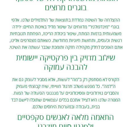
בוגרים מרוצים
ההצלחה של השיטה נמדדת בתוצאות של התלמידים שלנו. אלפי
בוגרי "מינדפולניר" מדווחים על שיפור מדיד באיכות החיים: ירידה
משמעותית ברמות המתח, שיפור ביכולת הריכוז, הפחתת תגובתיות
רגשית וכעסים, ותחושת חיוניות מחודשת. כשאתם מצטרפים אלינו,
אתם הופכים לחלק מקהילה חזקה ותומכת שכבר עשתה את השינוי.
שילוב מדויק בין פרקטיקה יישומית
להבנה עמוקה
הקורס לא מסתפק רק ב"מה" לעשות, אלא מסביר לעומק גם את
ה"למה". כל מפגש משלב תרגול חווייתי, שיח קבוצתי מעמיק
והסברים נוירולוגיים ופסיכולוגיים על מנגנוני הפעולה של המוח.
המטרה שלנו היא לצייד אתכם בכלים עצמאיים שתוכלו ליישם לבד
בבית, בעבודה ובמערכות היחסים שלכם.
התאמה מלאה לאנשים סקפטיים
ולסגנון חיים מודרני