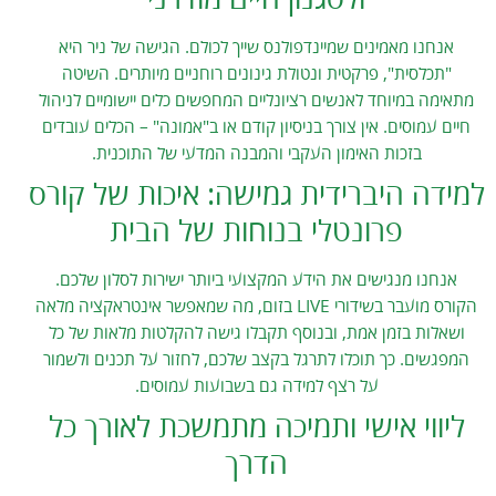
אנחנו מאמינים שמיינדפולנס שייך לכולם. הגישה של ניר היא
"תכלסית", פרקטית ונטולת גינונים רוחניים מיותרים. השיטה
מתאימה במיוחד לאנשים רציונליים המחפשים כלים יישומיים לניהול
חיים עמוסים. אין צורך בניסיון קודם או ב"אמונה" – הכלים עובדים
בזכות האימון העקבי והמבנה המדעי של התוכנית.
למידה היברידית גמישה: איכות של קורס
פרונטלי בנוחות של הבית
אנחנו מנגישים את הידע המקצועי ביותר ישירות לסלון שלכם.
הקורס מועבר בשידורי LIVE בזום, מה שמאפשר אינטראקציה מלאה
ושאלות בזמן אמת, ובנוסף תקבלו גישה להקלטות מלאות של כל
המפגשים. כך תוכלו לתרגל בקצב שלכם, לחזור על תכנים ולשמור
על רצף למידה גם בשבועות עמוסים.
ליווי אישי ותמיכה מתמשכת לאורך כל
הדרך