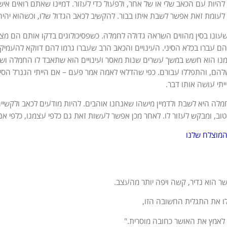
להיות עם הכאב שלי או של אחר, ולפעול כדי לעזור. דמיינו שאתם רואים אי
 לעומת זאת אפשר לשבת איתו בבור. להקשיב לכאב הגדול שלו, וכשהוא יהיה 
שעונו בסין מהווים השראה גדולה לחמלה. כשפסיכולוגים בדקו אותם הם מצא
הם עברו בכלא הסיני. העינויים והכאב הרב שעברו גרמו להם דווקא להעמי
ו הוא חשש במשך עשרים שנות מאסר ועינויים הוא שתאבד לו החמלה ושליב
להם, והתפללו עבורם. כפי שהדלאי לאמה אמר פעם – אם הייתי הגנרל הסיני
יתי עושה אותו דבר.
לה היא לשבת ולדמיין מישהו שאנחנו אוהבים. להיות מודעים לכאב ולקשיים 
וב, ומבקש לעזור לו. לאחר מכן אפשר לעשות זאת גם כלפי עצמנו, כלפי אנשי
המוצלח שלנו
ר הוא נדיר, קשה ויפה יותר מהעצב.
 את התגלית החשובה הזו,
 לאמץ את האושר כחובה מוסרית."