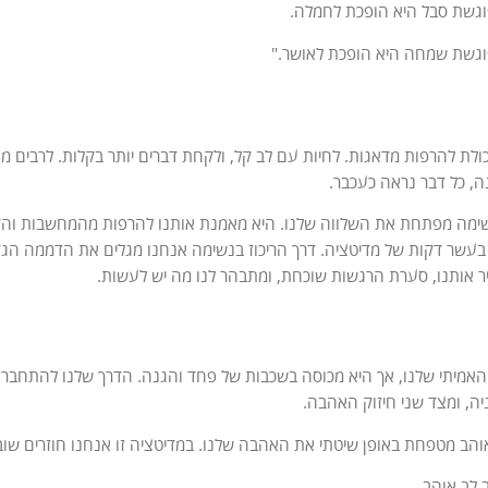
גשת סבל היא הופכת לחמלה.
גשת שמחה היא הופכת לאושר."
ולת להרפות מדאגות. לחיות עם לב קל, ולקחת דברים יותר בקלות. לרבים מא
, כל דבר נראה כעכבר.
נשימה מפתחת את השלווה שלנו. היא מאמנת אותנו להרפות מהמחשבות והד
בעשר דקות של מדיטציה. דרך הריכוז בנשימה אנחנו מגלים את הדממה הג
 אותנו, סערת הרגשות שוכחת, ומתבהר לנו מה יש לעשות.
אמיתי שלנו, אך היא מכוסה בשכבות של פחד והגנה. הדרך שלנו להתחבר
ה, ומצד שני חיזוק האהבה.
אוהב מטפחת באופן שיטתי את האהבה שלנו. במדיטציה זו אנחנו חוזרים שוב 
ב לב אוהב.