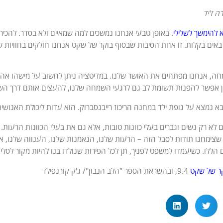
 ז'יד
 להימשך לשלילי
. באופן טבעי אנחנו נמשכים למה שמאיים ולא בסדר. להכיר 
באים בקלות. זו אחת הסיבות שבסוף בוקר של שקט אנחנו חולקים בחוויות ש
, אנחנו מפתחים את האושר שלנו. במדיטציה ניתן לחשוב על מישהו אהוב 
ן אפשר להפנות תשומת לב גם לרגעי השמחה שלנו, להעצים אותם דרך הש
נמצא על גופת ילד במחנה הריכוז רייבנסברוק. הוא עדות ליכולת האנושית 
ם לא רק נשים וגברים בעלי כוונות טובות, אלא גם את בעלי הכוונות הרעות.
שצימחנו תודות לסבל הזה – הרעות שלנו, הנאמנות שלנו, הענווה שלנו, א
הללו. כשיעמדו למשפט לפניך, תן לכל הפירות שנולדו בנו להיות מקור לסלי
ר של שקט
9.4, ובהשראת הספר "הלב הנבון"/ ג'ק קורנפילד