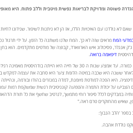
שאם לא נולדנו עם האיכויות הללו, אז הן לא ניתנות לשיפור. שנידונו לחי
במדעי המח
מראים שזה לא כך. המח שלנו משתנה כל הזמן. על ידי תרגול נכון
ה 70 חקר ג'ק אנגלר, פסיכולוג איש הארווארד, קבוצה של מודטים מתקדמים. הוא 
דהיסטית
דיפאמה ברואה
.
דיפאמה לא נולדה כמורה. עד אמצע שנות ה 30 של חייה היא הייתה
אחר ששנה היא שכבה במיטה הלומת צער היא סחבה את עצמה למקדש בודה
דיטציה. היא הפכה למודטת מיומנת, למדה במנזרים בהודו ובורמה, ונהייתה
הצביעו על יכולת התמרה והטמעה קוגניטיבית רגשית שמשקפת רמות עמוקות
תיה במבדקים לכלל סיפור רוחי מתמשך, לנרטיב שחשף את כל תורת הדהאר
פן, שאיש מהחוקרים טרם ראה."
 בספר 'הלב הנבון':
קט נולדת אהבה.