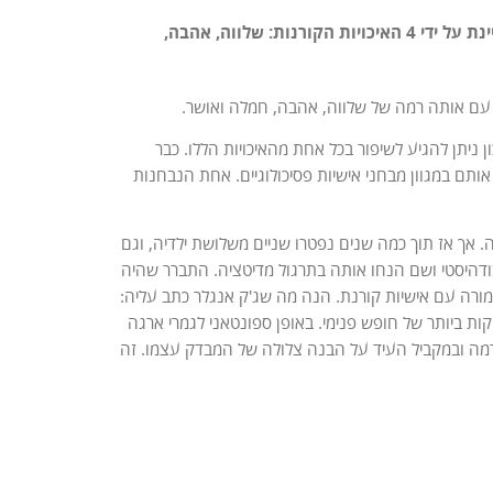
הבודהיזם מציע הגדרה פשוטה ומדויקת לבריאות נפשית מיטבית וללב פתוח. היא מאופיינת על ידי 4 האיכויות הקורנות: שלווה, אהבה,
ות עם אותה רמה של שלווה, אהבה, חמלה ואושר.
 ניתן להגיע לשיפור בכל אחת מהאיכויות הללו. כבר
בחן אותם במגוון מבחני אישיות פסיכולוגיים. אחת הנבחנות
 בודהיסטית מאמינה רגילה. אך אז תוך כמה שנים נפטרו שניים משלושת ילדיה, וגם
יסטי ושם הנחו אותה בתרגול מדיטציה. התברר שהיה
 מורה עם אישיות קורנת. הנה מה שג'ק אנגלר כתב עליה:
 ביותר של חופש פנימי. באופן ספונטאני לגמרי ארגה
מה ובמקביל העיד על הבנה צלולה של המבדק עצמו. זה