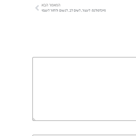
המאמר הבא
מיינדפולנס: לעצור, לשים לב, לנשום ולחזור לעצמי