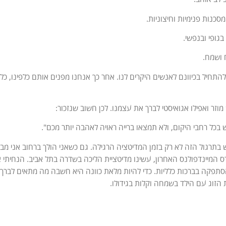
 מסכנות פנימיות וחיצוניות.
 בגופי ובנפשי.
ח ושמח.
להתחיל בכיוונם לאנשים היקרים לנו. אחר כך אנחנו מפנים אותם כלפינו, כ
וזר ואפילו אגואיסטי לברך את עצמנו. לכן חשוב שנזכור:
בכל רחבי היקום, ולא תמצאו ברייה ראויה לאהבה יותר מכם".
בתרגול הזה לא רק בזמן המדיטציה הרגילה. גם כשאני הולך ברחוב אני מבר
ס המיינדפולנס האחרון, עשינו מדיטציית הליכה בשדרה בתל אביב. הנחית
סתפקה בברכות כלליות. כדי להיות מלאת כוונה היא חשבה מה מתאים לבר
 הזוג עם הילד בשמחה וקלות בגידולו.