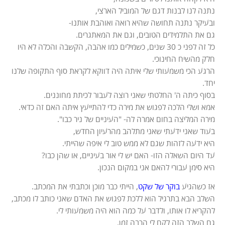
נתנה לנו לבנות דגם של המוביל הארצי,
ובעיקר נתנה תחושה שהיא רואה ואוהבת אותנו-
גם את התלמידים הטובים, וגם את המאתגרים.
כל זה לפני כ 30 שנים, כשמילים כמו אהבה, הקשבה והכלה לא היו
חלק מהשיח החינוכי.
הרגע הכי משמעותי שלי איתה היה דווקא לקראת סוף התקופה שלנו
יחד.
בסוף כיתה ה' החלטתי שאני רוצה לעבור לכיתת מחוננים.
אמא ושלי הלכה לפגוש את מירה כדי להתייעץ איתה האם זה כדאי.
מירה המליצה בחום אמרה לה- "העיניים של ניר כבו".
בעוד שאני ידעתי שאני מתלהב מהרעיון החדש,
היא ידעה לזהות שגם לא ממש טוב לי איפה שהייתי.
עד היום השאלה הזו- האם יש לי אור בעיניים, או שהן כבו?
היא סימן עבורי להאם אני במקום הנכון.
אז כשהגיע
בוקר של שקט
, הייתי כבר מוכן וכתבתי את המכתב.
השלב הבא בתרגיל הוא ללכת לפגוש את האדם שאני כותב לו מכתב,
להקריא לו אותו, ולדבר על כמה הוא היה משמעותי לי.
גם השלב הזה לקח לי הרבה זמן.