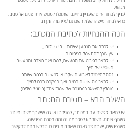
זה יכול להיות קרוב משפחה, חבר, מורה או כל אדם מכל מפגש
אנושי.
עדיף לבחור אדם שעדיין בחיים, ושתוכלו לפגוש אותו פנים אל פנים.
כדאי לבחור מישהו שלא חשבתם עליו מזה זמן רב.
הנה ההנחיות לכתיבת המכתב:
יש לכתב את הנמען ישירות – היי/ שלום
_
אין צורך להתעמק בניסוחים
יש לתאר בפירוט את המעשה, למה ואיך האדם והמעשה
השפיע על חייך.
נסה להיצמד לאירועים שקרו או למעשה בכמה שיותר
יש לתאר מה עושים בחיים ואיך המקרה תרם לחייך
מומלץ להישאר במסגרת של עמוד אחד (כ 300 מילים)
השלב הבא – מסירת המכתב
יש לתאם פגישה עם המכותב, להגיד לו או לה שיש לך משהו מיוחד
לשתף איתם. חשוב לא לספר מה זה ומה מטרת הפגישה.
כשנפגשים, יש להגיד לאדם שאתם מודים לו ולבקש מהם להקשיב