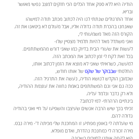
הודיה היא ללא ספק אחד הכלים הכי חזקים למצב נפשי מאושר
ובריא.
אחד התרגולים שנתתי לנו היה לכתוב מכתב תודה למישהו
שאנחנו בהכרת תודה גדולה אליו, אבל מעולם לא ביטאנו את זה.
הקורס הזה מאד משמעותי לי,
ואני משתדל מאד להיות תלמיד מצטיין שלו-
לעשות את שעורי הבית בדיוק כמו שאני דורש מהמשתתפים.
בכל זאת לקח לי זמן לכתוב את המכתב הזה.
למעשה, כשראיתי שאני לא מוצא את הזמן לכתוב אותו,
החלטתי
שבבוקר של שקט
של אותו חודש,
שכמובן הוקדש לנושא הודיה, נעשה את התרגיל הזה.
ככה גם אני וגם המשתתפים באמת נחווה את עוצמת ההודיה,
ולא רק נדבר ונלמד עליה.
בינתיים הרהרתי- למי לכתוב?
זכיתי בכך שיש הרבה אנשים שעיצבו והשפיעו על חיי ואני בהודיה
גדולה להם.
מי שעלתה לי באופן מפתיע זו המחכנת שלי מכיתה ד'- מירה נבט.
מירה זכורה לי כמחנכת נהדרת, ואדם מופלא.
היא לקחה אותנו לסיורים בשכונה,