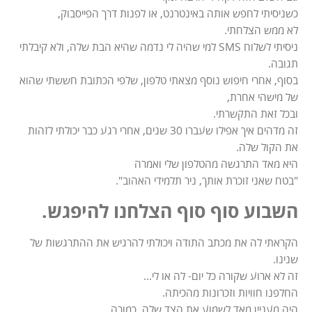
כשניסיתי לחפש אותה באינטרנט, או לפנות דרך הפייסבוק,
לא ממש הצלחתי.
ניסיתי לשלוח SMS למי שהיה לי נדמה שהיא הבת שלה, ולא קיבלתי
תגובה.
בסוף, אחרי חיפוש נוסף מצאתי טלפון, שלפי הכתובת חששתי שהוא
של מישהי אחרת,
ובכל זאת התקשרתי.
זה מדהים איך אפילו שעברו 30 שנים, אחרי רגע כבר יכולתי לזהות
את הקול שלה.
היא מאד התרגשה מהטלפון שלי ואמרה
"בטח שאני זוכרת אותך, ניר תלמידי האהוב".
השבוע סוף סוף הצלחנו להיפגש.
הקראתי לה את מכתב התודה ויכולתי להרגיש את ההתרגשות של
שנינו.
זה לא ארוע שקורה כל יום- לה או לי…
החלפנו חוויות וזכרונות מהכיתה.
היה מעניין מאד לשמוע את הצד שלה, כמורה.