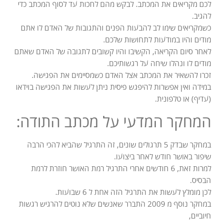
לכם מקריאים את המכתב. לבקש מהם לחכות עד לסוף המכתב כדי
להגיב.
כשמקריאים שימו לב להבעות הפנים והתגובות של האדם לו אתם
מודים והיו במודעות לתחושות שלכם.
לאחר סיום הקריאה, הקשיבו והיו קשובים לתגובה של האדם שאתם
מודים לו ונהלו שיחה על רגשותיכם.
זכרו להשאיר את המכתב אצל האדם כשמסיימים את הפגישה.
במידה ואין אפשרות להיפגש פיסית ניתן לעשות את הפגישה בוידאו
(עדיף) או טלפונית.
המחקר המדעי על מכתב התודה:
במחקר שבדק 5 תרגולים שונים, זה התרגיל שהביא להכי הרבה
שיפור באושר חודש לאחר ביצועו.
למרות זאת, 6 חודשים אחרי התרגיל רמת האושר חוזרת לרמת
הבסיס.
לכן מומלץ לעשות את התרגיל הזה אחת ל 6 שבועות.
במחקר נוסף מ 2009 התברר שאנשים שלא נוטים להרגיש רגשות
חיוביים,