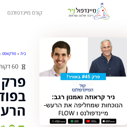
קורס מיינדפולנס
בית
»
פודקאסט
»
60 דקות
בפוד
הרע