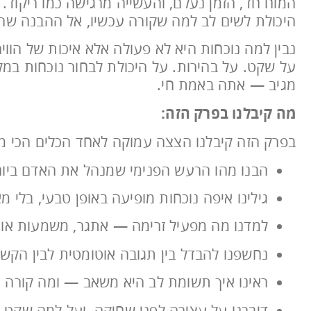
המוח חד, הזמן נעלם, והעשייה מרגישה כמו ריקוד. 
היכולת לשים לב למה שקורה עכשיו, אל ההבנה שה
נבין למה נוכחות היא לא פעולה אלא איכות של הוויה
על שקט. על בהירות. על היכולת לבחור נוכחות במ
מגיב — אתה באמת חי.
מה קיבלנו בפרק הזה:
בפרק הזה קיבלנו הצצה עמוקה לאחד הכלים הכי מש
הבנו מהו הרעש הפנימי שמנהל את האדם ביום־
גילינו איפה נוכחות מופיעה באופן טבעי, בלי מ
למדנו מה מפעיל זרימה — אתגר, משמעות או
נחשפנו להבדל בין תגובה אוטומטית לבין הקשב
ראינו איך תשומת לב היא משאב — ומה קורה 
דיברנו על עצירה לפני שחיקה, ועל למה שקט 