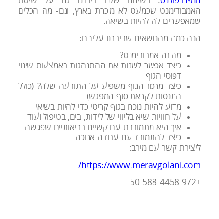
המיינדפולנס
. בשיחה שלנו דיברנו גם על שיטת
האמבודימנט שכמעט לא מוכרת בארץ, וגם- מה הכלים
שמאפשרים לה להיות בשיאה.
הנה כמה מהנושאים שדיברנו עליהם:
מה זה אמבודימנט?
כיצד אפשר לשנות את ההתנהגות באמצעות שינוי
דפוסי הגוף
כיצד מרכוז הגוף משפיע על התודעה שלה? (כולל
התנסות לקראת סוף המפגש)
מדוע להיות נוכח בגוף קריטי כדי להיות בשיאי
על חוויות שיא בליווי של לידות, בים, בטיפול ועוד
איך היא מתמודדת עם קשיים בריאותיים שפגשה
כיצד להתמודד עם עבודה ארוכה
ליצירת קשר עם מירב:
https://www.meravgolani.com/
+972 50-588-4458