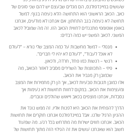
שעושים במיינדפולנס, הם מגלים שבעצם יש להם שני סוגים של
כאב. הכאב הראשוני הוא התחושה הלא נעימה בגוף. למשל
תחושה לא נעימה בגב התחתון. אם אנחנו לא מודעים, אנחנו
באופן אוטומטי מתנגדים לחווית הכאב הזו. זה מה שמוביל לכאב
המשני. לכאב המשני יש כמה רבדים:
מנטלי – למשל מחשבות על כמה המצב שלי נורא – "לעולם
לא אוכל לעבוד", "לעולם לא יהיו לי חברים".
רגשי – רגשות כמו פחד, חרדה, ודכאון.
פיזי – התכווצות של השרירים מסביב לאזור הכואב, מה
שכמובן רק מגביר את הכאב.
אלו כמובן תגובות טבעיות לכאב, אך הן רק מחמירות את המצב
ומעצימות את הכאב. במקום לחוות תחושות לא נעימות אך
נסבלות, אנחנו מוצפים בכאב וייאוש שהולכים וגוברים.
הדרך להפחית את הכאב היא לפנות אליו. זה ממש נוגד את
ההגיון הרגיל שלנו. אבל במיינדפולנס אנחנו חוקרים את תחושות
הכאב. אנחנו חווים ישירות מה מתרחש בכל רגע. מה שמעוד
חשוב הוא שאנחנו עושים את זה הגילוי הזה מתוך תחושות של