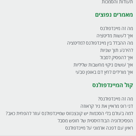
תעודות והסמכות
מאמרים נפוצים
מה זה מיינדפולנס
איך לעשות מדיטציה
מה ההבדל בין מיינדפולנס למדיטציה
להירגע תוך שניות
איך להפסיק לסבול
איך עושים ניקוי מחשבות שליליות
איך מורידים לחץ דם באופן טבעי
קול המיינדפולנס
מה זה מיינדפולנס?
דני רופ מראיין את ניר קראוזה
למה בעולם בלי הסכמות יש קונצנזוס שמיינדפולנס עוזר להפחית כאב?
הפסיכולוגיה הבודהיסטית של חופש מסבל
ראיון עם דפנה ארמוני על מיינדפולנס