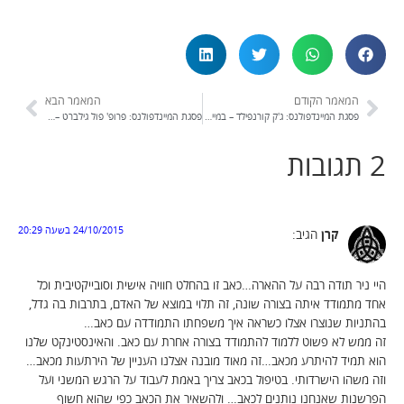
המאמר הקודם
המאמר הבא
פסגת המיינדפולנס: ג'ק קורנפילד – במיינדפולנס תהיו אינטימיים עם החיים שלכם.
פסגת המיינדפולנס: פרופ' פול גילברט – מדוע חמלה ומיינדפולנס כל כך חשובים?
2 תגובות
24/10/2015 בשעה 20:29
קרן
הגיב:
היי ניר תודה רבה על ההארה…כאב זו בהחלט חוויה אישית וסובייקטיבית וכל
אחד מתמודד איתה בצורה שונה, זה תלוי במוצא של האדם, בתרבות בה גדל,
בהתניות שנוצרו אצלו כשראה איך משפחתו התמודדה עם כאב…
זה ממש לא פשוט ללמוד להתמודד בצורה אחרת עם כאב. והאינסטינקט שלנו
הוא תמיד להיתרע מכאב…זה מאוד מובנה אצלנו העניין של הירתעות מכאב…
וזה משהו הישרדותי. בטיפול בכאב צריך באמת לעבוד על הרגש המשני ועל
הפרשנות שאנחנו נותנים לכאב… ולהשאיר את הכאב כפי שהוא חשוף