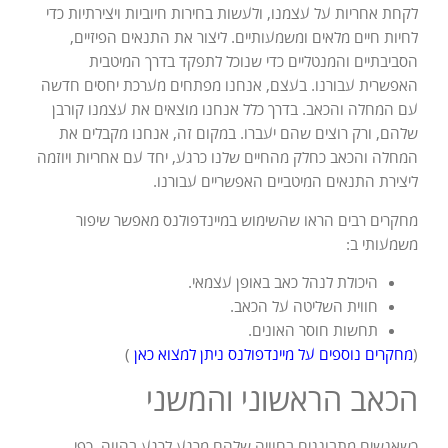
לקחת אחריות על עצמנו, ולעשות בחירות חיוביות ויצירתיות כדי
לחיות חיים מלאים ומשמעותיים. ליצור את התנאים הפיזיים,
הסביבתיים והמנטליים כדי שנוכל לתפקד בדרך המיטבית
האפשרית עבורנו. בעצם, אנחנו מפתחים מערכת יחסים חדשה
עם המחלה והכאב. בדרך כלל אנחנו מוצאים את עצמנו קורבן
שלהם, ורק רוצים שהם יעברו. במקום זה, אנחנו מקבלים את
המחלה והכאב כחלק מהחיים שלנו כרגע, יחד עם אחריות ויוזמה
ליצירת התנאים המיטביים האפשריים עבורנו.
מחקרים רבים הראו שהשימוש במיינדפולנס מאפשר שיפור
משמעותי ב:
היכולת לנהל כאב באופן עצמאי.
חווית השליטה על הכאב.
תחשות חוסר האונים.
(
מחקרים נוספים על מיינדפולנס ניתן למצוא כאן
)
הכאב הראשוני והמשני
כשאנשים מתבוננים בחוויה שלהם מרגע לרגע בהווה, כפי