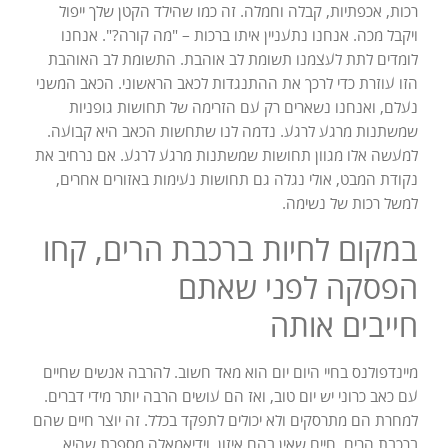
רכות, אכפתיות, קבלה וחמלה. זה כמו שהילד הקטן שלך ייפול
ויקבל מכה. אנחנו נתעניין איתו ברכות – "מה קורה?". אנחנו
לומדים לתת לעצמנו תשומת לב אוהבת. התשומת לב האוהבת
הזו עוזרת כדי לרכך את ההתנגדות לכאב הראשוני. הכאב המשני
נעלם, ואנחנו נשארים רק עם הזרימה של תחושות גופניות
שמשתנות מרגע לרגע. נדמה לנו שתחשות הכאב היא קבועה.
למעשה אלו מגוון תחושות שמשתנות מרגע לרגע. אם נרחיב את
נקודת המבט, אולי נגלה גם תחושות נעימות באזורים אחרים,
למשל רכות של נשימה.
במקום לחיות ברכבת הרים, קחו
הפסקה לפני שאתם
חייבים אותה
מיינדפולנס בחיי היום יום הוא מאד חשוב. להרבה אנשים שחיים
עם כאב כרוני יש יום טוב, ואז הם עושים הרבה יותר מידי דברים.
למחרת הם מתרסקים ולא יכולים לתפקד בכלל. זה יוצר חיים שהם
ברכבת הרים. חיים שאין בהם איזון. וידיאמאלה מספרת שהיא