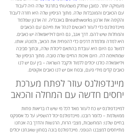
מעמיקה יותר. כמובן שחלק משמעותי בתרגול שלה היה לעבוד
עם הכאבים והמוגבלות שלה. מתוך הניסיון שלה היא חזרה לעבוד
והקימה את ארגון Breathworks באנגליה. זה ארגון שמלמד
מיינדפולנס כדי לעזור לאנשים לנהל את חייהם עם הכאבים
והמחלות שיש להם. דרך אגב, גם היום לוידיאמאלה יש כאבים.
היא למדה ומלמדת דרכים כדי להפחית את הכאב, ולמנוע אותו.
למשל גם היום היא עובדת בהתאם ליכולת שלה, ובתוך סביבה
שמתאימה לה. היום איכות החיים שלה טובה. מתוך הניסיון של
וידיאמאלה כולנו יכולים ללמוד ולקבל השראה – בין עם יש לנו
כאבים קלים מידי פעם, ובטח אם יש לנו כאבים אקוטים.
מיינדפולנס עוזר לפתח מערכת
יחסים חדשה עם המחלה והכאב
למיינדפולנס יש כח לעזור מאד לכל מי שיש לו בריאות פחות
ממושלמת – כלומר רובנו. מיינדפולנס יכול להשפיע על כל אספקט
בחיים שלנו: המחשבות, מצבי הרוח, הרגשות והדרך בה אנחנו
מתייחסים למצבנו הגופני. מיינדפולנס בונה בטחון שאנחנו יכולים