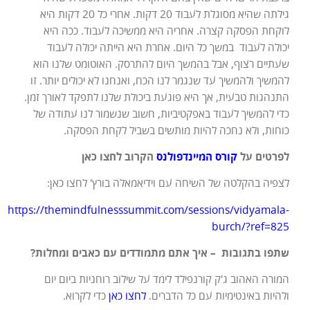
גילתה שהיא מסוגלת לעבוד 20 דקות. אחרי כל 20 דקות היא
לוקחת הפסקה קצרה. אחריה היא ממשיכה לעבוד. ככה היא
יכולה לעבוד במשך כל היום. אחרת היא הייתה יכולה לעבוד
שעתיים רצוף, אבל בהמשך היום להתרסק. האוטומט שלנו הוא
להמשיך ולהמשיך עד שנגמר לנו הכח, ואנחנו לא יכולים יותר. זו
התנהגות טבעית, אך היא פוגעת ביכולת שלנו לתפקד לאורך זמן.
כדי להמשיך לעבוד באפקטיביות, חשוב שנשמור לנו עתודה של
כוחות, ולא נחכה להיות מותשים בשביל לקחת הפסקה.
לפרטים על
קורס המיינדפולנס
הקרוב לחצו כאן
לצפיה בהקלטה של השיחה עם וידיאמאלה בורץ' לחצו כאן:
https://themindfulnesssummit.com/sessions/vidyamala-
burch/?ref=825
שתפו בתגובות –
איך אתם מתמודדים עם כאבים ומחלות?
המורה האהוב ג'ק קורנפילד לימד על שילוב רוחניות ביום יום
ולהיות באינטימיות עם כל הדברים.
לחצו כאן
כדי לקרוא.