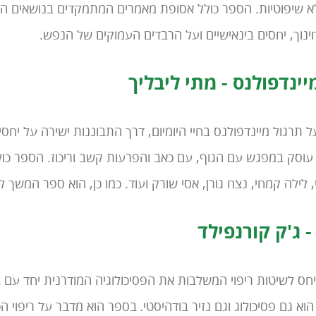
לא שיפוטיות. הספר כולל אסופת מאמרים המתמקדים בנושאים הב
חינוך, יחסים בינאישיים ועל הרבדים העמוקים של הנפש.
ינדפולנס - מתי ליבליך
תרגול מיינדפולנס בחיי היומיום, דרך התבוננות ישירה על יחסי
עוסק במפגש עם הגוף, עם כאב והפרעות קשב וריכוז. הספר כו
 לילה קמחי, נצח גורן, אסי שורק ועוד. כמו כן, הוא ספר המשך לס
 ג'ק קורנפילד
חס לשיטות ריפוי המשלבות את הפסיכולוגיה המודרנית יחד עם ב
וא גם פסיכולוג וגם נזיר בודהיסטי.
בספר הוא מדבר על ריפוי הכ