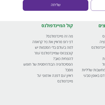
שליחה
ים
קול המיינדפולנס
ס
מה זה מיינדפולנס?
ציה
דני רופ מראיין את ניר קראוזה
ינדפולנס
למה בעולם בלי הסכמות יש
קונצנזוס שמיינדפולנס עוזר
ת
להפחית כאב?
ל
הפסיכולוגיה הבודהיסטית של חופש
 מחשבות שליליות
מסבל
 דם באופן טבעי
ראיון עם דפנה ארמוני על
מיינדפולנס