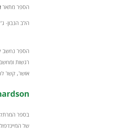
הספר מתאר
א
הלב הנבון- ג'
הספר נחשב לא
רגשות ומחשבות
אושר, קשר לח
chardson
בספר המרתק מ
של המיינדפול