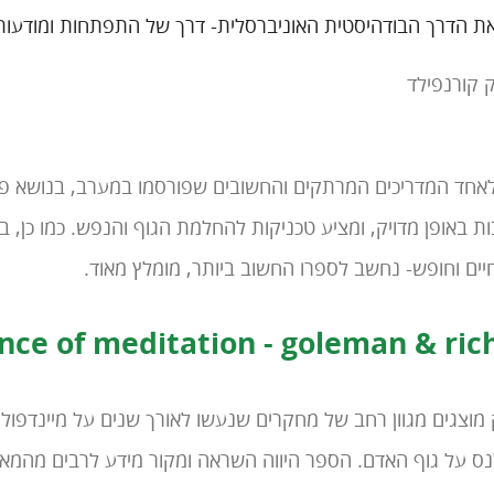
ת הדרך הבודהיסטית האוניברסלית- דרך של התפתחות ומודעות 
ק קורנפילד
חד המדריכים המרתקים והחשובים שפורסמו במערב, בנושא פסי
 באופן מדויק, ומציע טכניקות להחלמת הגוף והנפש. כמו כן, ב
יים וחופש- נחשב לספרו החשוב ביותר, מומלץ מאוד.
nce of meditation - goleman & ri
וצגים מגוון רחב של מחקרים שנעשו לאורך שנים על מיינדפו
נס על גוף האדם. הספר היווה השראה ומקור מידע לרבים מהמאמ