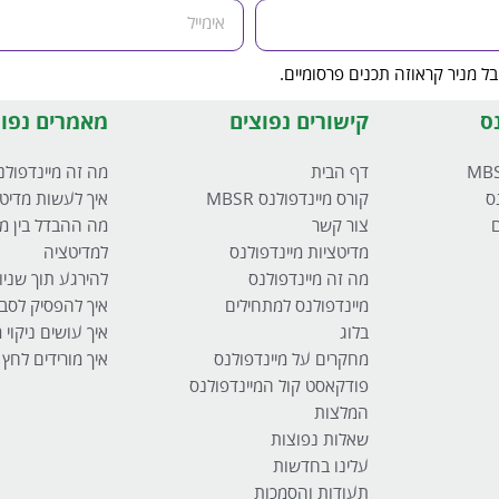
ל מניר קראוזה תכנים פרסומיים.
ס
קישורים נפוצים
מאמרים נפוצ
דף הבית
מה זה מיינדפולנ
ס
קורס מיינדפולנס MBSR
איך לעשות מדיט
ם
צור קשר
מה ההבדל בין מי
מדיטציות מיינדפולנס
למדיטציה
מה זה מיינדפולנס
להירגע תוך שניו
מיינדפולנס למתחילים
איך להפסיק לסבו
בלוג
איך עושים ניקוי
מחקרים על מיינדפולנס
איך מורידים לחץ
פודקאסט קול המיינדפולנס
המלצות
שאלות נפוצות
עלינו בחדשות
תעודות והסמכות