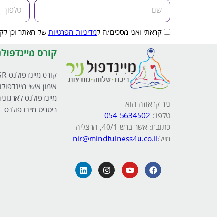
קראתי ואני מסכים/ה ל
מדיניות הפרטיות
של האתר וכן לקב
קורס מיינדפולנ
קורס מיינדפולנס MBSR
אימון אישי מיינדפולנ
מיינדפולנס לארגוני
ניר קראוזה הוא
ריטריט מיינדפולנס
טלפון:
054-5634502
כתובת: אשר ברש 40/1, הרצליה
מייל:
nir@mindfulness4u.co.il