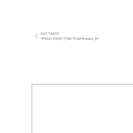
המאמר הבא
איך עושים מדיטציה? המדריך למתרגל המתחיל!