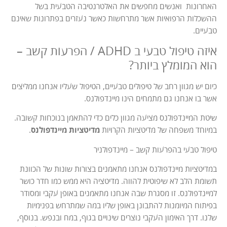
האחרונות ואנשים מחפשים את האלטרנטיבה הטבעית בשל
ההשכלות הרפואיות אשר מתרחשות כאשר נעזרים בפתרונות שאינם
טבעיים.
איזה טיפול טבעי ב ADHD / הפרעות קשב –
הוא המומלץ ביותר?
כיום יש מגוון רחב של טיפולים טבעיים, הטיפול שעליו אנחנו ממליצים
אשר בו אנחנו גם מתמחים הינו מיינדפולנס.
שיטת המיינדפולנס מציעה מגוון כלים כדי להתאמן בנוכחות קשובה.
במיוחד משפחה של מדיטציות הקרויות
מדיטציות מיינדפולנס
.
טיפול טבעי בהפרעות קשב – מיינדפולניר
במדיטציות מיינדפולנס אנחנו מתאמנים בצורות שונות של הכוונת
תשומת הלב לא שיפוטית להווה. מדיטציה היא ממש כמו חדר כושר
למיינדפולנס. זו מסגרת שבה אנחנו מתאמנים באופן עקבי ומסודר
בפיתוח המיומנות להתבונן באופן שליו במה שמתרחש בפנימיות
שלנו. דרך האימון העקבי נוצרים שינויים בגוף, במח ובנפש. בנוסף,