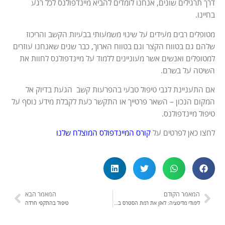
דרך תרגילים שונים, אנחנו לומדים להביא מיינדפולנס לכל רגע
בחיינו.
מטופלים רבים מעידים על שינוי משמעותי בבעיות הקשב והריכוז
שלהם גם בטווח הקצר וגם בטווח הארוך, כבר שנים שאנחנו עוזרים
למטופלים ואנשים אשר מעוניינים ללמוד על מיינדפולנס לחוות את
השיטה על בשרם.
אם התעניינת לגבי טיפול טבעי בהפרעות קשב הגעת בדיוק אל
המקום הנכון – השאר פרטייך או התקשר כעת לקבלת מידע נוסף על
טיפול מיינדפולנס.
לחצו כאן לפרטים על
קורס המיינדפולס המוצלח שלנו
המאמר הקודם
המאמר הבא
לימודי מדיטציה: לאזן את רמת הסטרס בחיים
טיפול בהתקפי חרדה