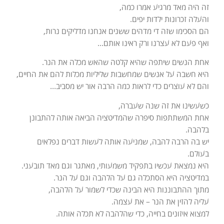
זה היה מאד מרגיע אמרו כמה,
והעלה זכרונות ילדות יפים.
הם הסכימו שזה די מדהים ששנים אנחנו מדליקים נרות,
ואף פעם לא עצרנו ורק ראינו אותם…
אחת הנשים שיתפה שהיא קלטה שהאש מכלה את הנר.
היא חשבה על אנשים שמחשבות שליליות מכלות להם את החיים,
והם לא עוצרים כדי לראות כמה הרבה אור יש מסביב…
כשעשינו את זה שנה שעברה,
אחת המשתתפות סיפרה שהמדיטציה הביאה אותה להתבונן
בלהבה.
יש בה הרבה להבה, שמניעה אותה לעשות דברים נפלאים
בעולם.
היא נמצאת עכשיו בתפקיד משמעותי, מאתגר וגם מאד תובעני.
במדיטציה היא הסתכלה גם על הלהבה וגם על הנר.
מתוך ההתבוננות היא הבינה שכדי לשמור על הלהבה,
עליה להזין את הנר – את עצמה.
למצוא איזונים בחייה, כדי שהלהבה לא תכלה אותה.