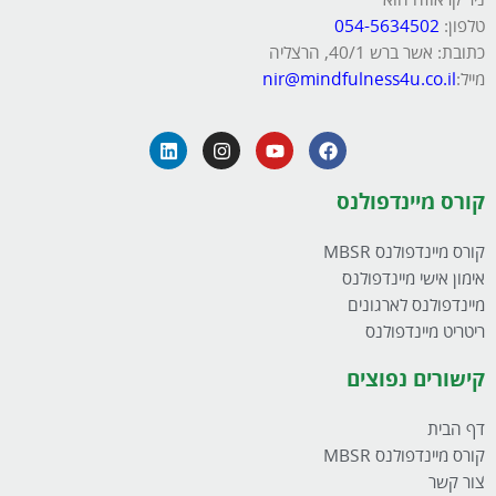
ניר קראוזה הוא
טלפון:
054-5634502
כתובת: אשר ברש 40/1, הרצליה
מייל:
nir@mindfulness4u.co.il
קורס מיינדפולנס
קורס מיינדפולנס MBSR
אימון אישי מיינדפולנס
מיינדפולנס לארגונים
ריטריט מיינדפולנס
קישורים נפוצים
דף הבית
קורס מיינדפולנס MBSR
צור קשר