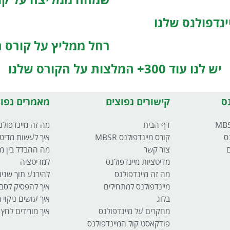
שמחה ממליצה על קור
ינדפולנס שלנו
רחל ממליץ על קורס ה
יש לנו עוד 300+ המלצות על הקורס שלנו
ס
קישורים נפוצים
מאמרים נפוצ
דף הבית
מה זה מיינדפולנ
ס
קורס מיינדפולנס MBSR
איך לעשות מדיט
ם
צור קשר
מה ההבדל בין מי
מדיטציות מיינדפולנס
למדיטציה
מה זה מיינדפולנס
להירגע תוך שניו
מיינדפולנס למתחילים
איך להפסיק לסבו
בלוג
איך עושים ניקוי
מחקרים על מיינדפולנס
איך מורידים לחץ
פודקאסט קול המיינדפולנס