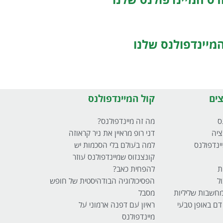
ס המיינדפולנס שלנו
מיינדפולנס שלנו
ים
קול המיינדפולנס
ס
מה זה מיינדפולנס?
ציה
דני רופ מראיין את ניר קראוזה
ינדפולנס
למה בעולם בלי הסכמות יש
קונצנזוס שמיינדפולנס עוזר
ת
להפחית כאב?
ל
הפסיכולוגיה הבודהיסטית של חופש
 מחשבות שליליות
מסבל
 דם באופן טבעי
ראיון עם דפנה ארמוני על
מיינדפולנס