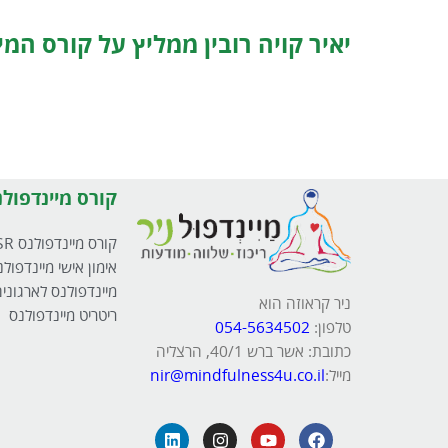
יאיר קויה רובין ממליץ על קורס המי
קורס מיינדפולנ
קורס מיינדפולנס MBSR
אימון אישי מיינדפולנ
מיינדפולנס לארגוני
ניר קראוזה הוא
ריטריט מיינדפולנס
טלפון:
054-5634502
כתובת: אשר ברש 40/1, הרצליה
מייל:
nir@mindfulness4u.co.il