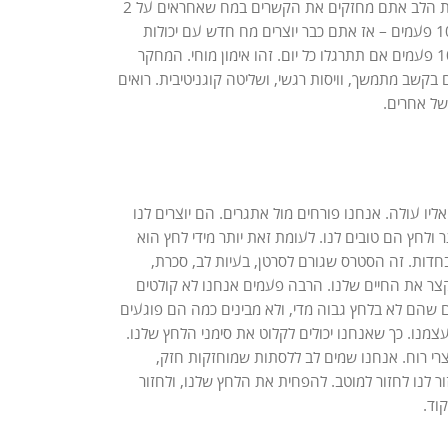
זה בגישה נכונה- מתוך סקרנות, פתיחות, קבלה ועדינות. כל פעם שאתם מחזירים את תשומת הלב אתם מחזקים את הקשרים במח שאחראים על 2
היכולות הללו. אם תעשו את זה מעט פעמים זה לא ישפיע. אך אם אתם חוזרים על זה 10,000 פעמים – אז אתם כבר יוצרים מח חדש עם יכולות
חדשות. האמת היא שבמהלך קורס MBSR שנמשך 8 שבועות, סביר שכבר תעשו זאת 10,000 פעמים אם תתרגלו כל יום. זהו אימון מוחי. המחקר
בקשב מתמשך, וויסות רגשי, ושליטה קוגניטיבית. רואים
של אחרים.
יו עולה. אנחנו פורחים מול אתגרים. הם יוצרים לנו
ר ולחץ הם טובים לנו. לעומת זאת יותר מידי לחץ הוא
בחדות. זה הסטרס שגורם לסרטן, בעיות לב, סכרת,
קצר את החיים שלנו. הרבה פעמים אנחנו לא קולטים
שהם לא בלחץ גבוה מדי, ולא מבינים כמה הם פוגעים
מנו. כך שאנחנו יכולים לקלוט את סימני הלחץ שלנו.
צרי רוח. אנחנו שמים לב ללסתות שמוחזקות חזק,
 לנו לחזור למוטב. להפחית את הלחץ שלנו, ולחזור
וד.