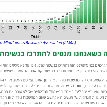
n Mindfulness Research Association (AMRA)
 כשאנחנו מנסים להתרכז בנשימה
רכזיים במיינדפולנס הוא להתרכז בנשימה שלנו. אם עוד לא ניסיתם זאת א
נשימה שלכם. לכוון את תשומת הלב כדי שתעקוב אחרי הנשימה – שאיפה ונ
ם את עצמכם, וחוזרים לנשימה. מה אתם אומרים לעצמכם כשזה קורה? יית
 להיות שאני לא יכול לעקוב אחרי הנשימה? המדיטציה שלי לא טובה אם המחשב
הטעויות הגדולות של אנשים היא לחשוב שאם המחשבות נודדות אז המדי
הם חשובים מאד. אלו רגעים שבהם אנחנו מפתחים 2 יכולות.