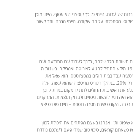
 של ערות, הייתי כל כך קופצני ולא אסוף. הייתי מוכן
פוקוס. הסתכלתי על מה שקורה. הייתי הרבה יותר קשוב
נים. בודהה לימד אנשים לעבוד עם תשומת הלב שלהם, כדרך לעבוד עם התודעה ועם
מצבי הרוח. שנים רבות מה שהוא לימד נשמר בעיקר במסגרת מנזרים באסיה. בסוף המאה ה 19 הידע התחיל להגיע לאירופה ואמריקה. בשנות ה
 ומדיטציה עבד בבית חולים במסצ'וסטס. הוא שאל את
הרופאים לכמה מהחולים עם כאבים כרוניים הם באמת עוזרים. התשובה היתה נמוכה מאד – רק 20%. במהלך ריטריט מדיטציה שהוא עשה, עלה
רופאים לא עוזרים להם. הוא שכנע את ראשי בית החולים לתת לו מקום במרתף, וכך
 ואיש מדע, הוא היה רגיל לעשות ניסויים ולבדוק תוצאות. המחקרים
רס במיינדפולנס עוזר לאנשים מול מגוון התמודדויות שלהם תוך 8 שבועות בלבד. הקורס שירת מטרה נוספת – מיינדפולנס יצא
א שיפוטיות". אנחנו בעצם מפתחים את היכולת לכוון
יו כשאתם קוראים, סיכוי טוב שמדי פעם דעתכם נודדת