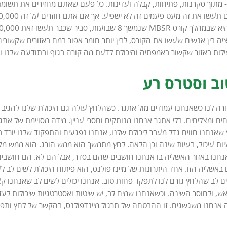
ה בין אנשים שעשו את הקורס, לבין יותר חומר אפור במח באזורים שקשורים 
ילות באזור שקשור באמפתיה והיכולת לדעת מה קורה בגוף ובתודעה שלנו ו
ב וסטרס רע
רה לנו כשאנחנו עמודים מול אתגר. כשהלחץ עולה גם היכולת שלנו להגיב אל
חים ומצליחים. בלי אתגר אנחנו מנותקים וחסרי עניין. מידה מסויימת של אתג
שאנחנו חווים גדל מעבר ליכולת שלנו, אנחנו נפגעים והתפקוד שלנו יורד 
יות עיכול, בעיות שינה וכן הלאה. לחץ מתמשך הוא ממש הורג. הוא ממש מ
נחנו באזור האשליה בו אנחנו חושבים שהם בסדר, אבל הם לא. הם חושבים 
אשליה הזו. אחד היתרונות של מיינדפולנס, הוא פיתוח היכולת לשים לב לעצ
ים לב שהלחץ גורם לנו לתפקד פחות טוב. אנחנו יכולים לשים לב שאנחנו ק
, ולחוסר השינה. וכשאנחנו שמים לב, יש שיטות ואסטרטגיות שיכולות לעזור
אנחנו משגשגים. זו ההבטחה של תרגול מיינדפולנס, בהקשר של לחץ ותפק