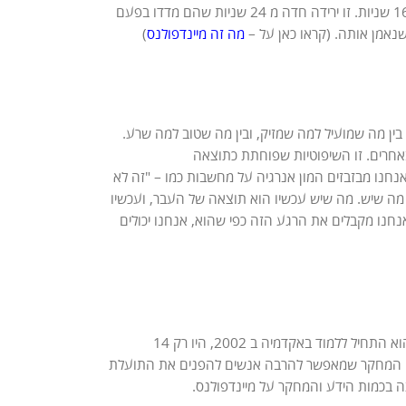
לכל מיני מקומות. במחקר שמייקרוסופט עשו באירופה הם גילו שטווח הקשב של אנשים הוא 16 שניות. זו ירידה חדה מ 24 שניות שהם מדדו בפעם
שנאמן אותה. (קראו כאן על –
מה זה מיינדפולנס
)
בין מה שמועיל למה שמזיק, ובין מה שטוב למה שרע.
אחרים. זו השיפוטיות שפוחתת כתוצאה
נחנו מבזבזים המון אנרגיה על מחשבות כמו – "זה לא
 מה שיש. מה שיש עכשיו הוא תוצאה של העבר, ועכשיו
נחנו מקבלים את הרגע הזה כפי שהוא, אנחנו יכולים
מייקל מספר שכשהוא התחיל לתרגל ב 1974 כמעט לא היה מחקר מדעי על מיינדפולנס. כשהוא התחיל ללמוד באקדמיה ב 2002, היו רק 14
ת המחקר. מתפרסמים כרגע כ 50 מאמרים בחודש. זה המחקר שמאפשר להרבה אנשים להפנים את התועלת
 בכמות הידע והמחקר על מיינדפולנס.