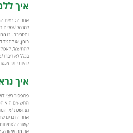
איך ללמ
אחד הגורמים המ
למנהל עסקים בפ
והסביבה. זו מחק
בוחן, או להגיד 
להתעמל, לאכול נ
בכלל לא דיברו ע
להיות יותר אכפ
איך נרא
פרופסור ריצ'י ד
התשעים הוא הסכ
אחד הדברים שהם
קשורה לפתיחות, 
את מה שקורה. לה