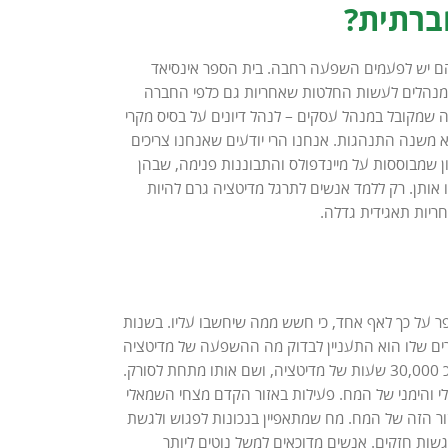
ברתית?
הם יש לפעמים השפעה רחבה. בית הספר אינסיאד
 למנהלים לעשות החלטות שאחריות גם כלפי החברה
ה שמקובל במנהל עסקים – לנהל דיונים על בסיס מקרי
לא משנה התנהגות. אנחנו הרי יודעים שאנחנו צריכים
מון שמבוססות על מיינדפולס והתבוננות פנימה, שבהן
 אותן. רק ללמד אנשים לתרגל מדיטציה גרם להיות
יות תאגידית גדלה.
יפר על כך לאף אחד, כי חשש ממה שיחשבו עליו. בשנות
ם שלו הוא התעניין לבדוק מה ההשפעה של מדיטציה
ממושכת על המח. הוא הזמין את מאתיה ריקארד- מערבי שהפך לנזיר טיבטי, ובהכשרתו עבר כ 30,000 שעות של מדיטציה, ושם אותו מתחת לסורק.
והימני של המח. פעילות באזור הקדם מצחי השמאלי
זור הזה של המח. מח שמתאפיין בנכונות לפגוש ולגשת
שות חזקים. אנשים מדוכאים למשל נוטים ליותר