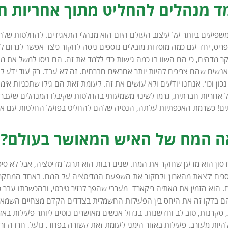
ד מנהלים להחליט מתוך אחריות ח
שפיעים ביותר על עיצוב העולם היום הוא מנהלי התאגידים. להחלטות של
ריס, יחד עם כמה מוסדות מובילים נוספים ניסה לחקור כיצד אפשר לגרום
ר מדהים, כי הם השוו בו כמה גישות כדי ללמד את זה. הם ניסו למשל את מ
לאנשים שהם צריכים להיות יותר אחראים חברתית. זה לא עבד. רק עוד ידע 
כון וכו'. אנחנו יודעים ולא עושים את זה. לעומת זאת הם גילו שתכניות אי
ל אחריות חברתית, גרמו לשינוי משמעותי בהחלטות שקיבלו המנהלים שעברו
תים! כשרמת האכפתיות עלתה, הנטיה שלהם להחליט בפועל החלטות עם אחר
ה המח של האיש המאושר בעולם?
וידסון הוא מדען שחוקר את המח. שנים רבות הוא תרגל מדיטציה, אבל לא ס
ים 'לצאת מהארון' ולחקור את השפעת המדיטציה על המח. באחד המחקרי
 בדקו זה את היחס בין הפעילות החשמלית בצדדים הקדם מצחיים השמאלי 
סקרנות, טוב לב וחדשנות. בגדול אנשים מאושרים נוטים ליותר פעילות בא
יות מעורב. פעילות באזור הימני לעומת זאת קשורה בפחד, גועל, חרדה ורג