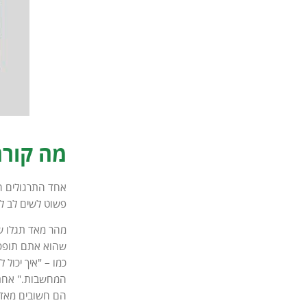
מה קורה
אחד התרגולים המ
פשוט לשים לב ל
שהוא אתם תופסי
כמו – "איך יכול
המחשבות." אחת 