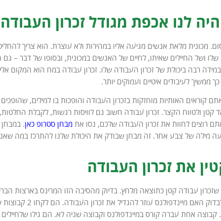
יה לנו אכפת מגודל זכרון העבודה 
סום. מכונית מלאת אנשים מגיעה אליו במהירות ולא עוצרת. הוא צריך להחלי
שלו ושל החיילים שאיתו, לחיים של האנשים במכונית, ובסופו של דבר – גם
מידה רבה ביכולת של זכרון העבודה שלו. זכרון עבודה במח הוא המקום אל
ך ממשיך לעיבודים איטיים ועמוקים יותר.
תם קוראים האותיות מוחזקות בזכרון העבודה והופכות בו למילים, שהופכ
קטן ולטווח הקצר. זכרון עבודה חשוב גם לוויסות רגשות, לקבלת החלטות, ול
תם רוצים לחוות את זכרון העבודה שלכם, נסו את
מבחן סטרופ כאן
. במבחן 
ה מילה של צבע אחר. זה מבחן שבודק את היכולת שלנו להתרכז במה שאנחנ
ין את זכרון העבודה
שזכרון עבודה קטן כתוצאה מלחץ. בדיוק מהסיבה הזו המרינס בארצות הברי
חיילים. הם רצו לבדו