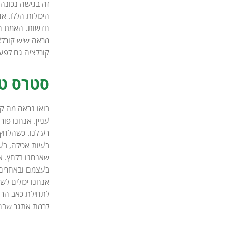
מראה שיש קורלצי
קורלציה גם לפע
סטרס טו
בואו נראה מה קו
עניין. אנחנו פור
רע לנו. כשהלחץ 
בעיות אכילה, בע
שאנחנו בלחץ. א
בעצמם ובאחרים ב
אנחנו יכולים לש
לתחילת כאב הראש
לרמת אתגר שבה 