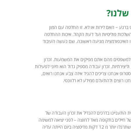
שלנו?
ט ברגע – האם לירות או לא. זו החלטה עם המון
 השלכות פוליטיות ועל דעת הקהל. איכות ההחלטה
יו האינפורמציה מגיעה ראשונה. שם נעשה העיבוד
ים למשפטים מהם אתם מפיקים את המשמעות. זכרון
יצירתיות. זכרון עבודה מספיק גדול הוא חיוני לפעילות
סטרופ אנחנו צריכים להגיד איזה צבע אנחנו רואים,
ו רוצים ולהתעלם ממידע לא רלוונטי.
ת התעניינו בדרכים להגדיל את זכרון העבודה של
ק האם מיינדפולנס עוזר להגדיל את זכרון העבודה. הם לקחו 2 קבוצות של חיילים בתקופה מאד לחוצה – לפני יציאה למשימה
קרבית מתמשכת. קבוצה אחת עברה קורס במיינדפולנס וקבוצה שניה לא. הם גילו שלחיילים שתרגלו יותר מ 12 דקות מדיטציה ביום הייתה עליה