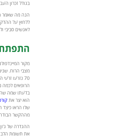
בגודל זכרון העב
הנה מה שאמר חוב
ללחוץ על ההדק, 
לאנשים סביבי ו
התפתחות
70 נזרעו זרעי
הוא יצר את
קורס
מההקשר הבודהיסט
ההגדרה של ג'ון 
את תשומת הלב של