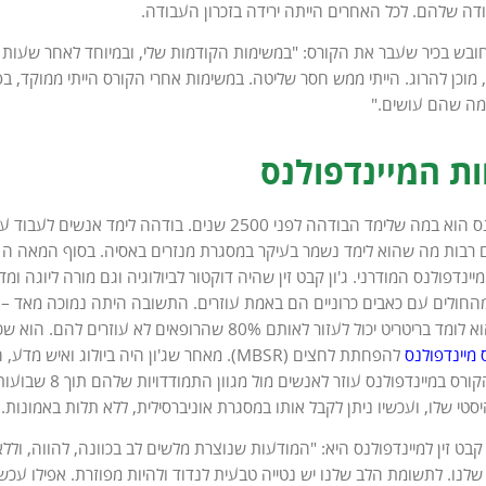
ודה שלהם. לכל האחרים הייתה ירידה בזכרון העבודה.
ש בכיר שעבר את הקורס: "במשימות הקודמות שלי, ובמיוחד לאחר שעות רבות
מוכן להרוג. הייתי ממש חסר שליטה. במשימות אחרי הקורס הייתי ממוקד, ב
למה שהם עושים."
 המיינדפולנס
מקור המיינדפולנס הוא במה שלימד הבודהה לפני 2500 ש
 המיינדפולנס המודרני. ג'ון קבט זין שהיה דוקטור לביולוגיה וגם מורה ליוגה
בדעתו שמה שהוא לומד בריטריט יכול לעזור לאותם 80% שה
 מיינדפולנס
להפחתת לחצים (MBSR). מאחר שג'ון היה ביולוג
שלו הראו כיצד הקו
י שלו, ועכשיו ניתן לקבל אותו במסגרת אוניברסילית, ללא תלות באמונות.
קבט זין למיינדפולנס היא: "המודעות שנוצרת מלשים לב בכוונה, להווה, ולל
נו. לתשומת הלב שלנו יש נטייה טבעית לנדוד ולהיות מפוזרת. אפילו עכש