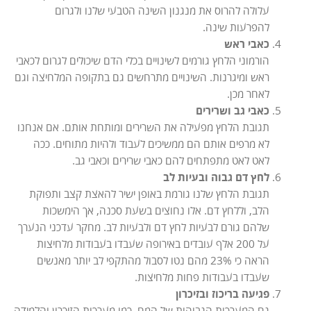
עלולה להרוס את מנגנון השינה הטבעי שלנו ולגרום
להפרעות שינה.
כאבי ראש
הורמוני הלחץ גורמים לשינויים בכלי הדם שיכולים לגרום לכאבי
ראש ומיגרנות. השינויים מתרחשים גם בתקופה המלחיצה וגם
לאחר מכן.
כאבי גב ושרירים
תגובת הלחץ מפעילה את השרירים ומותחת אותם. אם אנחנו
לא מרפים אותם הם ממשיכים לעבוד ולהיות מתוחים. ככה
לאט לאט מתפתחים להם כאבי שרירים וכאבי גב.
לחץ דם גבוה ובעיות לב
תגובת הלחץ שלנו גורמת באופן ישיר להאצת קצב ותפוקת
הלב, וללחץ דם. אלו נחוצים בשעת סכנה, אך הימשכות
שלהם גורם לבעיות לחץ דם ולבעיות לב. מחקר עדכני הנערך
על 200 אלף עובדים באירופה שעבדו בעבודות מלחיצות
הראה כי 23% מהם נטו לסבול מהתקפי לב יותר מאנשים
שעבדו בעבודות פחות מלחיצות.
פגיעה בריכוז ובזיכרון