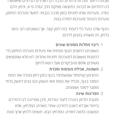
שנועדו ליצור עוררות ולהזרים הרבה דם לשרירים הגדולים שיאפשרו
לנו להילחם או לברוח. כתוצאה ספיקת הלב עולה פי 4, ולחץ הדם
עולה. מערכות שלא חיוניות בזמן סכנה נכבות- למשל מערכת החיסון,
מערכת העיכול ומערכות למידה במח.
הגוף שלנו נועד כדי לעמוד בזה לזמן קצר. אך כשאנחנו רוב היום
בלחץ, זה משפיע במגוון דרכים:
ריבוי מחלות מסוגים שונים
כשאנחנו לחוצים הגוף מפחית את פעילות מערכת החיסון כדי
להפנות משאבים למערכות חיוניות אחרות. לא פלא שממצאים
משייכים 80% מהביקורים אצל רופא ללחץ!
השמנה, אכילה מוגזמת וסכרת
ההורמון קורטיזול שמשתחרר בגוף בזמן לחץ מעלה את רמות
הסוכר בגוף, מגדיל את כמות תאי השומן וגם גורם לחשק בלתי
מוסבר לסוכר ושומנים.
הפרעות שינה
תגובת הלחץ נועדה ליצור עוררות, ולכן מפריעה לנו להירדם-
בייחוד אם לא דאגנו להירגע אחרי האירוע המלחיץ, אלא
המשכנו הלאה לאירוע המלחיץ הבא. חשיפה ללחץ ארוך טווח