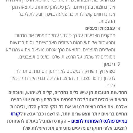
גם המערכות הגבוהות של המח, כמו מערכות הזיכרון והלמידה
אינן נחוצות בזמן חירום, ולכן פעילותן פוחתת. כתוצאה מכך
אנחנו חווים קושי להתרכז, פגיעה בזיכרון וביכולת לקבל
החלטות.
עצבנות וכעסים
מחקרים מצביעים על כך כי לחץ עלול להפחית את הכמות
והפעילות של תאי המוח באזורים האחראיים לוויסות הרגשות
והשליטה העצמית. כתוצאה מכך אנחנו מוצאים את עצמנו לא
מסוגלים להשתלט על הרגשות שלנו, כועסים ועצבניים.
דיכאון
כשהלחץ והשחיקה נמשכים לאורך זמן הם גורמים תחילה
לדכדוך וחוסר מצב רוח. המצב הזה יכול גם להידרדר לדיכאון
קליני.
החדשות הטובות הן שיש כלים נהדרים, קלים לשימוש,
ומוכחים
מדעית שיכולים לעזור לכם להפחית את הלחץ היום יומי בחיים
שלכם.
אם אתם רוצים למנוע את כל נזקי הלחץ הללו, וליהנות
מחיים בריאים יותר ומאושרים יותר,
הירשמו כבר עכשיו ל
קורס
במיינדפולנס להפחתת לחצים
– הקורס המוביל בעולם להפחתת
לחצים.
אלפי מחקרים מדעיים מוכיחים את היעילות שלו