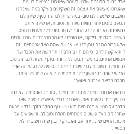
אבל בחיים הבוגרים שלנו, בעומס שאנחנו נמצאים בו, מה
שאנחנו מוצאים את עצמנו זה משקיעים בעיקר במה שאנחנו
חושבים שיעשה לנו טוב- במה שייתן לנו עוד כסף, שייתן לנו
תנאים טובים יותר, חוויות מיוחדות וטובות, או שייתן אותם
למשפחה הקרובה לנו. המסר "להיות טובים", לפעמים נתפס
בעינינו כילדותי, דידקטי, או מוסרני. לא מתחבר לחיים שלנו. ובטח
שלא ברור מה זה נותן לנו. יש אנשים שהם מאד אמפתיים, וזה
דווקא קשה להם. כי הם חווים הרבה יותר קשה את הסבל של
אנשים אחרים. בהמשך תבינו למה, ומה ניתן לעשות לגבי זה. טוב
לב וחמלה חשובים לנו לאיכות החיים הבסיסית שלנו. על זה אמר
הדלאי לאמה "הראשון ליהנות מחמלה הוא זה שמרגיש אותה.
חמלה מביאה אנרגיה ואושר".
גם אם אנחנו רוצים לפתח יותר חמלה, טוב לב ואמפתיה, לא ברור
לנו איך ניתן לעשות זאת. האם זה בכלל אפשרי? הסיבה שאני
מדבר על הנושא הזה היום היא שיש גוף מחקר הולך וגדל שמראה
שתרגולים מאד פשוטים מפתחים חמלה וטוב לב, ומשפיעים על
איכות החיים שלנו. יחד עם זאת, רק להבין שזה חשוב זה לא
מספיק.