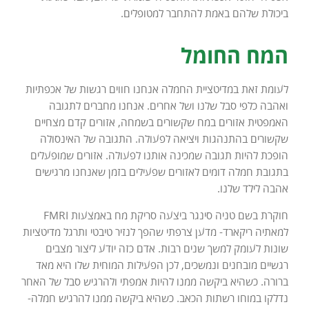
ביכולת שלהם באמת להתחבר למטופלים.
המח החומל
לעומת זאת במדיטציית החמלה אנחנו חווים רגשות של אכפתיות
ואהבה כלפי סבל שלנו ושל אחרים. אנחנו מחברים לתגובה
האמפטית אזורים במח שקשורים בשמחה, אזורים קדם מצחיים
שקשורים בהתנהגות ויציאה לפעולה. התגובה של האינסולה
הופכת להיות תגובה שמכינה אותנו לפעולה. אזורים שמופעלים
בתגובת חמלה דומים לאזורים שפעילים בזמן שאנחנו מרגישים
אהבה לילד שלנו.
חוקרת בשם טניה סינגר ביצעה סריקת מח באמצעות FMRI
למאתיה ריקארד- מדען צרפתי שהפך לנזיר טיבטי ותרגל מדיטציות
שונות לעומק למשך שנים רבות. אדם כזה יודע ליצור מצבים
רגשיים מובחנים ונמשכים, לכן הפעילות המוחית שלו היא מאד
ברורה. כשהיא ביקשה ממנו להיות אמפתי ולהרגיש סבל של האחר
נדלקו במוחו רשתות הכאב. כשהיא ביקשה ממנו להרגיש חמלה-