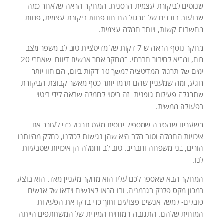
שנוטים לביקורת עצמית הרסנית. המחקר הראה שלאחר כמה
שבועות בודדים של תרגול הם חוו פחות ביקורת עצמית, פחות
מחשבות קשות, ויותר חמלה עצמית.
מחקר נוסף הראה ש 7 דקות של מדיטציית טוב לב משפר מצב
רוח, ומביא לחיבור חברתי. במחקר אחר אנשים דיווחו שאחרי 20
ימים של תרגול המדיטציה למשך 10 דקות ביום, הם חוו יותר
רוגע, ומה שמעניין שהם תרמו יותר כסף מאשר קבוצת הביקורת
שתרגלה פעילות גופנית- זה ביטוי לחמלה שבאה לידי ביטוי
בפעולה ממשית.
משערים שהסיבה שמספיק יחסית מעט תרגול כדי לעורר את
איכויות החמלה וטוב הלב היא שהן נגישות לכולנו, כחלק מהיותנו
הורים, בני משפחה וחברים. טוב לב וחמלה הן איכויות שטבעיות
לנו.
המחקר הבא שאספר לכם עליו הוא מחקר מעניין מאד. הוא בוצע
במכון מקס פלנק בגרמניה, ובו הראו לאנשים וידאו של אנשים
סובלים- למשל אנשים פצועים ותוך כדי בדקו את הפעילות
המוחית שלהם. התגובה המוחית המידית של המשתתפים הייתה