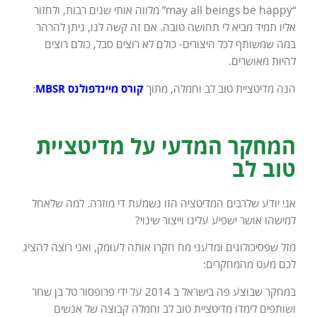
“may all beings be happy” מלווה אותי שנים רבות, ולחזור
אליו תמיד מביא לי תחושה טובה. אם זה קשה לנו, ניתן להרהר
במה שמשותף לכל היצורים- כולם לא רוצים סבל, כולם רוצים
להיות מאושרים.
הנה מדיטציית טוב לב וחמלה, מתוך
קורס מיינדפולנס MBSR
:
המחקר המדעי על מדיטציית
טוב לב
אני יודע שלרבים המדיטציה הזו נשמעת די מוזרה. למה שלאחל
למישהו אושר ישפיע עלינו וייצור שינוי?
מזל שפסיכולוגים ומדעני מח חקרו אותה לעומק, ואני רוצה להציג
לכם מעט מהמחקרים:
במחקר שבוצע פה בישראל ב 2014 על ידי פרופסור טל בן שחר
ושותפים לימדו מדיטציית טוב לב וחמלה קבוצה של אנשים