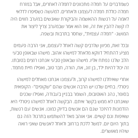
כשמדברים על חמלה מתכוונים לחמלה לאחרים, אבל במזרח
חמלה כוללת חמלה לעצמנו ולאחרים. למעשה כשסיפרו לדלאי
לאמה על רגשות ההאשמה והביקורת שאנשים במערב חווים היה
לו קשה להבין את זה, ואז הוא אמר שבמערב צריך ליצור את
המושג- "חמלה עצמית", שחסר בתרבות ובשפה.
ובכל זאת, מכיוון שלרבים קשה לאחל לעצמם, אני הרבה פעמים
מציע להתחיל דווקא מלאחל למישהו אהוב. מישהו שבאופן טבעי
הלב שלנו נפתח אליו. מישהו שבאופן טבעי אנחנו רוצים בטובתו.
זה יכול להיות ילד, בן זוג, אח, הורה, חבר טוב, ואפילו חיית מחמד.
אחרי שאיחלנו למישהו קרוב, ולעצמנו אנחנו מאחלים למישהו
ניטרלי. בחיים שלנו יש הרבה אנשים שהם "שקופים"- הקופאית
בסופר, נהג האוטובוס, השומר בבניין בעבודה, ואפילו שכנים
שאנחנו לא ממש בקשר איתם. הבקשה לאחל למישהו ניטרלי היא
הזדמנות להיזכר שגם הם אנשים בדיוק כמונו. אנשים עם רגשות,
שאיפות וגם קשיים. אני אוהב מאד להשתמש בתרגול הזה גם
בתוך היום יום. למשל ללכת ברחוב ולאחל לאנשים שאני רואה
שיהיו מאושרים.