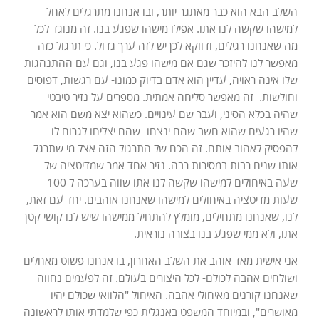
השלב הבא הוא כבר מאתגר יותר, ובו אנחנו מתרגלים לאחל
למישהו שקשה לנו אתו. אפילו מישהו שפגע בנו. זה מנוגד לכל
מה שאנחנו רגילים, ודווקא לכן יש לזה ערך גדול. כי תרגול כזה
מאפשר לנו להיזכר שגם אם מישהו פגע בנו, וגם עם ההתנהגות
שלו אינה ראויה, עדיין הוא אדם בדיוק כמונו- עם רגשות, דפוסים
וחולשות. זה מאפשר סליחה אמתית. מספרים על נזיר טיבטי
שהיה בכלא הסיני, ועבר שם עינויים. כשהוא יצא משם הוא אמר
שהיו רגעים שהוא חשב שהם ינצחו- שהם יצליחו לגרום לו
להפסיק לאהוב אותם. זה הכח של התרגול הזה אצל מי שתרגל
אותו שנים רבות במסירות רבה. נזיר אחד אמר שמדיטציה של
שעה באיחולים למישהו שקשה לנו אתו שווה בערכה ל 100
שעות מדיטציה באיחולים למישהו שאנחנו אוהבים. יחד עם זאת,
לנו, שאנחנו מתחילים, מומלץ להתחיל ממישהו שיש לנו קושי קטן
אתו, ולא ממי שפגע בנו בצורה נוראית.
אני אישית מאד אוהב את השלב האחרון, בו אנחנו פשוט מאחלים
ושולחים אהבה לכולם- לכל היצורים בעולם. זה לפעמים נחווה
שאנחנו קורנים מאיחולי אהבה. האיחול "הלוואי שכולם יהיו
מאושרים", ובמיוחד המשפט באנגלית כפי שלמדתי אותו לראשונה