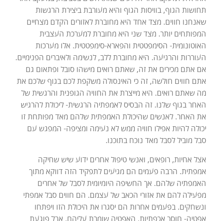
תחושות הגוף, בוויסות הגוף והיא מעורבת ביצירת הרגשות
שאנחנו חווים. מצד אחד היא מחוברת לאזורים הקדם מצחיים
המפותחים יותר. מצד שני היא מחוברת למערכת העצבית
האוטונומית- הסימפטטית והפארא-סימפטטית. אלו מערכות
העוררות והרגיעה. היא מחוברת ללב, לנשימה ולאיברים הפנימיים.
אם אתם מכירים את זה, שאתם רואים מישהו סובל ופתאום גם
אתם חווים חולשה, זה כי האינסולה משקפת לכם בגוף שלכם את
מה שאתם רואים. היא מייצרת את החוויה הגופנית והרגשית של
האחר בגוף שלנו. זה הבסיס לאמפתיה הרגשית- ליכולת להרגיש
את האחר. לאנשים שהיכולת האמפתית שלהם מאד מפותחת זו
יכולה להיות אפילו חוויה ממש לא נעימה ומציפה- המפגש עם
סבל מוביל לסבל מאד נוכח בתוכנו.
אצל אחיות, רופאים, ואנשי טיפול אחרים ידוע שיש שחיקה
אמפתית. הרבה פעמים הם מגיעים לתפקיד הזה דווקא מתוך
האמפתיה שלהם. אך החשיפה היומיומית לסבל של אחרים
מפעילה להם את אזורי הכאב של עצמם. הם חווים סבל אמפתי
ונשחקים. בפעמים אחרות הם יסגרו את היכולת הזו ויפתחו
אפטיה- חוסר אכפתיות. האפטיה שומרת עליהם, אבל פוגעת