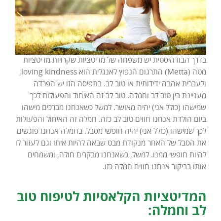
בדרך הבודהיסטית יש משפחה של מדיטציות שקרויות מדיטציות
מטה (Metta) התרגום הנפוץ לאנגלית הוא loving kindness,
ולעברית אהבה ידידותית או טוב לב. בתפיסה הזו יש הפרדה
מעניינת בין טוב לב וחמלה. טוב לב זה האיחול והפעולות לכך
שמישהו (כולל אני) יהיה מאושר. למשל כשאנחנו מברכים מישהו
ביום הולדת אנחנו חווים טוב לב כזה. חמלה זה האיחול והפעולות
לכך שמישהו (כולל אני) יהיה חופשי מסבל. בחמלה אנחנו פוגשים
את הסבל של האחר מנקודת מבט שבאה להיות איתו וגם לעזור לו
להיות חופשי ממנו. למשל, כשאנחנו מבקרים חולה, ומשמחים
אותו בביקור אנחנו חווים חמלה כזו.
המדיטציות הקלאסיות לטיפוח טוב
לב וחמלה: