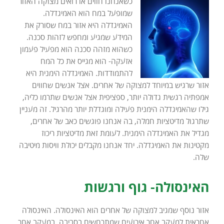
כשאנחנו חווים או רואים מצוקה האזור
שמופעל במח הוא האמיגדלה.
האמיגדלה היא אזור במח שסורק את
המידע שמגיע ומחפש לזהות סכנה.
כשהוא מזהה סכנה הוא מפעיל פעמון
אזעקה- הוא מגייס את כל המח
להתמודדות. האמיגדלה הימנית היא
אזור שרגיש במיוחד למצוקה של אחרים. אצל אנשים שחווים
אמפתיה רגשית גדולה יותר, ספציפית אצל אנשים שתרמו כליה,
גילו שהאמיגדלה הימנית פעילה ומוגדלת יותר מהרגיל. זה מעניין
שתרגול מדיטציות חמלה, בה אנחנו פוגשים כאב של אחרים,
מגדיל את האמיגדלה הימנית. לעומת זאת מדיטציות ריכוז
מקטינות את האמיגדלה. יחד אנחנו מקבלים יכולת וויסות מיטיבה
שלה.
האינסולה- גוף ורגשות
אזור נוסף שמגיב למצוקה של אחרים הוא האינסולה. האינסולה
אחראית למעקב אחר אירועים שמתרחשים בסביבה, במעקב אחר