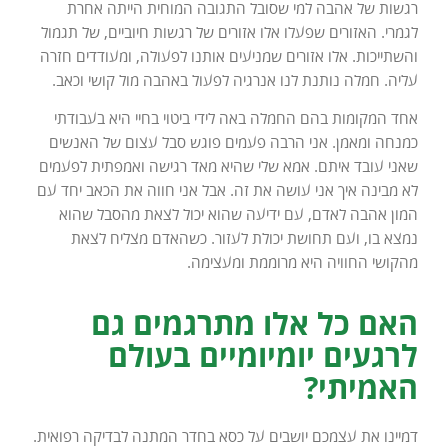
רגשות של אהבה למי שסובל התגובה המוחית הייתה אחרת
לגמרי. האזורים שפעלו אלו אזורים של רגשות חיוביים, של תגמול
והשתייכות. אלו אזורים שמניעים אותנו לפעולה, ומעודדים חזרה
עליה. חמלה נותנת לנו אנרגיה לפעול באהבה מול קושי וכאב.
אחד המקומות בהם החמלה באה לידי ביטוי בחיי היא בעבודתי
כמנחה ומאמן. אני הרבה פעמים פוגש סבל עצום של האנשים
שאני עובד איתם. אמא שלי שהיא מאד רגישה ואמפתית לפעמים
לא מבינה איך אני עושה את זה. אבל אני חווה את הכאב יחד עם
המון אהבה לאדם, עם ידיעה שהוא יכול לצאת מהסבל שהוא
נמצא בו, ועם תחושת יכולת לעזור. כשהאדם מצליח לצאת
מהקושי החוויה היא מרוממת ומעצימה.
האם כל אלו מתרגמים גם
לרגעים יומיומיים בעולם
האמיתי?
דמיינו את עצמכם יושבים על כסא בחדר המתנה לבדיקה רפואית.