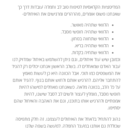
המדיטציות הקלאסיות לטיפוח טוב לב וחמלה עובדות דרך כך
שאנחנו פשוט אומרים, מהרהרים ומרגישים את האיחולים-
הלוואי שתהיה מאושר.
הלוואי שתהיה חופשי מסבל.
הלוואי שתחווה בטחון.
הלוואי שתהיה בריא.
הלוואי שתחיה בקלות.
וכמובן שיש עוד איחולים, וגם ניתן להשתמש באיחול שמדויק לנו
עבור האדם שמאחלים לו. בשלב הראשון אנחנו יכולים רק להגיד
את המשפטים כמו תוכי. אבל הכוונה היא כן לעשות מאמץ
להתחבר אליהם. להרגיש אותם ולחוש אותם בגוף. להגיד אותם
על כל הלב, בכוונה מלאה. כשאנחנו מאחלים למישהו להיות
חופשי מסבל, מומלץ לעצור ולשים לב לסבל שישנו, להיות
אמפתיים ולהרגיש אותו בתוכנו, וגם את האהבה והאיחול שהם
יסתיימו.
נהוג להתחיל בלאחל את האיחולים לעצמנו. זה חלק מתפיסה
שכוללת גם אותנו במעגל החמלה. למעשה בשפה שלנו