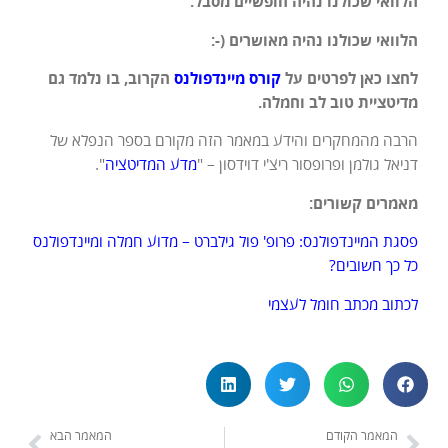
הלוואי שכולנו נהיה חופשיים מסבל.
הלוואי שכולנו נהיה מאושרים (-:
לחצו כאן לפרטים על
קורס מיינדפולנס
הקרוב, בו נלמד גם
מדיטציית טוב לב וחמלה.
הרבה מהמחקרים והידע במאמר הזה מקורם בספר הנפלא של
דניאל גולמן ופרופסור ריצ'י דוידסון – "
מדע המדיטציה
".
מאמרים קשורים:
פסגת המיינדפולנס: פרופ' פול גילברט – מדוע חמלה ומיינדפולנס
כל כך חשובים?
לכתוב מכתב חומל לעצמי
המאמר הקודם
המאמר הבא