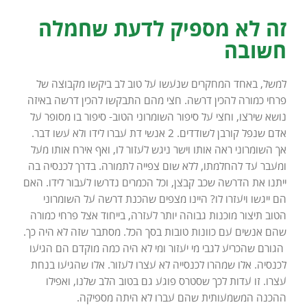
זה לא מספיק לדעת שחמלה
חשובה
למשל, באחד המחקרים שנעשו על טוב לב ביקשו מקבוצה של
פרחי כמורה להכין דרשה. חצי מהם התבקשו להכין דרשה באיזה
נושא שירצו, וחצי על סיפור השומרוני הטוב- סיפור בו מסופר על
אדם שנפל קורבן לשודדים. 2 אנשי דת עברו לידו ולא עשו דבר.
אך השומרוני ראה אותו וישר ניגש לעזור לו, ואף אירח אותו מעל
ומעבר עד להחלמתו, ללא שום צפייה לתמורה. בדרך לכנסיה בה
ייתנו את הדרשה שכב קבצן, וכל הכמרים נדרשו לעבור לידו. האם
הם ייגשו ויעזרו לו? היינו מצפים שהכנת דרשה על השומרוני
הטוב תיצור מוכנות גבוהה יותר לעזרה, בייחוד אצל פרחי כמורה
שהם אנשים עם כוונות טובות בסך הכל. מסתבר שזה לא היה כך.
הגורם שהכריע לגבי מי יעזור ומי לא היה כמה מוקדם הם הגיעו
לכנסיה. אלו שמהרו לכנסייה לא עצרו לעזור. אלו שהגיעו בנחת
עצרו. זו עדות לכך שסטרס פוגע גם בטוב הלב שלנו, ואפילו
ההכנה המשמעותית שהם עברו לא היתה מספיקה.