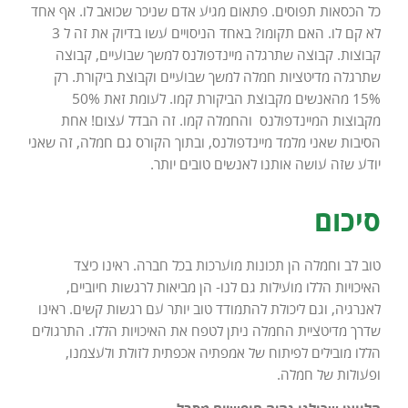
כל הכסאות תפוסים. פתאום מגיע אדם שניכר שכואב לו. אף אחד
לא קם לו. האם תקומו? באחד הניסויים עשו בדיוק את זה ל 3
קבוצות. קבוצה שתרגלה מיינדפולנס למשך שבועיים, קבוצה
שתרגלה מדיטציות חמלה למשך שבועיים וקבוצת ביקורת. רק
15% מהאנשים מקבוצת הביקורת קמו. לעומת זאת 50%
מקבוצות המיינדפולנס והחמלה קמו. זה הבדל עצום! אחת
הסיבות שאני מלמד מיינדפולנס, ובתוך הקורס גם חמלה, זה שאני
יודע שזה עושה אותנו לאנשים טובים יותר.
סיכום
טוב לב וחמלה הן תכונות מוערכות בכל חברה. ראינו כיצד
האיכויות הללו מועילות גם לנו- הן מביאות לרגשות חיוביים,
לאנרגיה, וגם ליכולת להתמודד טוב יותר עם רגשות קשים. ראינו
שדרך מדיטציית החמלה ניתן לטפח את האיכויות הללו. התרגולים
הללו מובילים לפיתוח של אמפתיה אכפתית לזולת ולעצמנו,
ופעולות של חמלה.