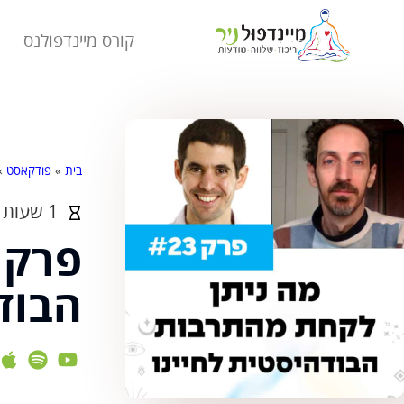
קורס מיינדפולנס
בית
»
פודקאסט
»
1 שעות ו-23 דקות
הבוד