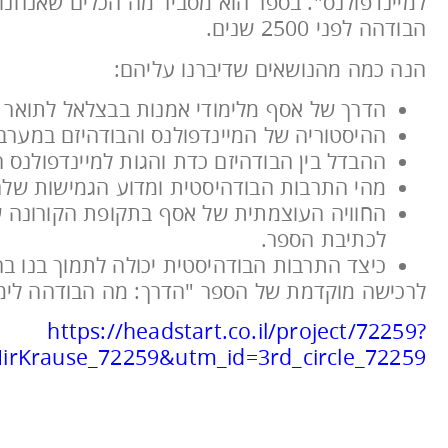
למיינדפולנס". בספר הוא מסביר מה הכלים שאנחנו י
הבודהה לפני 2500 שנים.
הנה כמה מהנושאים שדיברנו עליהם:
הדרך של אסף מלימודי אמנות בבצלאל לתואר שנ
ההיסטוריה של המיינדפולנס והבודהיזם במערב
ההבדל בין הבודהיזם כדת והגות למיינדפולנס ה
מהי התרבות הבודהיסטית ומדוע הגמישות של
החוויה העוצמתית של אסף בתקופת הקורונה ש
לכתיבת הספר.
כיצד התרבות הבודהיסטית יכולה לתמוך בנו ב
לרכישה מוקדמת של הספר "הדרך: מה הבודהה לימד
https://headstart.co.il/project/72259?
Krause_72259&utm_id=3rd_circle_72259