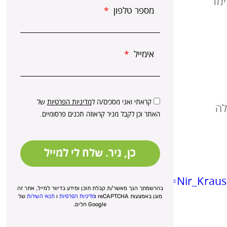
ימד
מספר טלפון
אימייל
קראתי ואני מסכים/ה ל
מדיניות הפרטיות
של
לה
האתר וכן לקבל מניר קראוזה תכנים פרסומיים.
כן, ניר. שלח לי למייל
utm_source=Nir_Krau
בהרשמתך הנך מאשר/ת קבלת תוכן ומידע בדיוור למייל, אתר זה
מוגן באמצעות reCAPTCHA ו
מדיניות הפרטיות
ו
תנאי השירות
של
Google חלים.