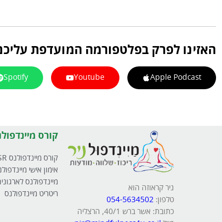
האזינו לפרק בפלטפורמה המועדפת עליכם
Spotify
Youtube
Apple Podcast
קורס מיינדפולנ
קורס מיינדפולנס MBSR
אימון אישי מיינדפולנ
מיינדפולנס לארגוני
ניר קראוזה הוא
ריטריט מיינדפולנס
טלפון:
054-5634502
כתובת: אשר ברש 40/1, הרצליה