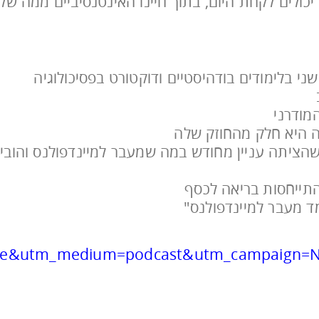
כולים לקחת היום, בתוך חיינו האינטנסיביים ממה של
י בלימודים בודהיסטיים ודוקטורט בפסיכולוגיה
מודרני
ה היא חלק מהחוזק שלה
הציתה עניין מחודש במה שמעבר למיינדפולנס והובי
התייחסות בריאה לכסף
 מעבר למיינדפולנס"
se&utm_medium=podcast&utm_campaign=Nir