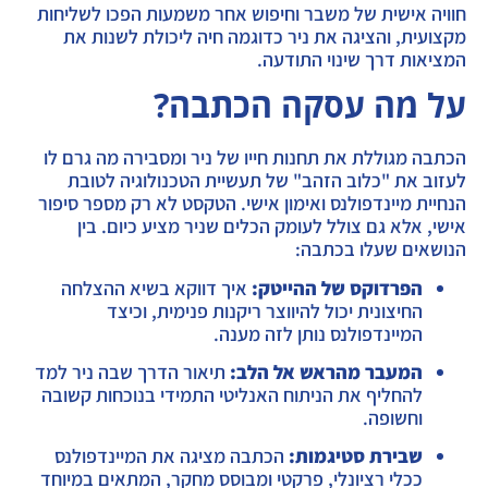
חוויה אישית של משבר וחיפוש אחר משמעות הפכו לשליחות
מקצועית, והציגה את ניר כדוגמה חיה ליכולת לשנות את
המציאות דרך שינוי התודעה.
על מה עסקה הכתבה?
הכתבה מגוללת את תחנות חייו של ניר ומסבירה מה גרם לו
לעזוב את "כלוב הזהב" של תעשיית הטכנולוגיה לטובת
הנחיית מיינדפולנס ואימון אישי. הטקסט לא רק מספר סיפור
אישי, אלא גם צולל לעומק הכלים שניר מציע כיום. בין
הנושאים שעלו בכתבה:
הפרדוקס של ההייטק:
איך דווקא בשיא ההצלחה
החיצונית יכול להיווצר ריקנות פנימית, וכיצד
המיינדפולנס נותן לזה מענה.
המעבר מהראש אל הלב:
תיאור הדרך שבה ניר למד
להחליף את הניתוח האנליטי התמידי בנוכחות קשובה
וחשופה.
שבירת סטיגמות:
הכתבה מציגה את המיינדפולנס
ככלי רציונלי, פרקטי ומבוסס מחקר, המתאים במיוחד