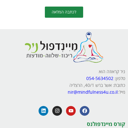
לכתבה המלאה
ניר קראוזה הוא
טלפון:
054-5634502
כתובת: אשר ברש 40/1, הרצליה
מייל:
nir@mindfulness4u.co.il
קורס מיינדפולנס