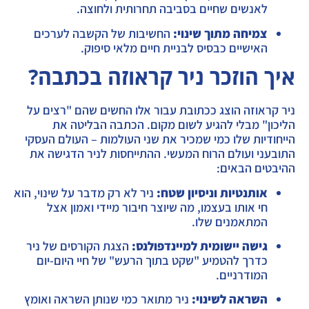
לאנשים שחיים בסביבה תחרותית ולחוצה.
צמיחה מתוך שינוי:
החשיבות של הקשבה לערכים
האישיים כבסיס לבניית חיים מלאי סיפוק.
איך הוזכר ניר קראוזה בכתבה?
ניר קראוזה הוצג ככתובת עבור אלו החשים שהם "רצים על
הליכון" מבלי להגיע לשום מקום. הכתבה הבליטה את
הייחודיות שלו כמי שמכיר את שני העולמות – העולם העסקי
התובעני ועולם הרוח המעשי. ההתייחסות לניר הדגישה את
ההיבטים הבאים:
אותנטיות וניסיון שטח:
ניר לא רק מדבר על שינוי, הוא
חי אותו בעצמו, מה שיוצר חיבור מיידי ואמון אצל
המתאמנים שלו.
גישה יישומית למיינדפולנס:
הצגת הקורסים של ניר
כדרך להטמיע "שקט בתוך הרעש" של חיי היום-יום
המודרניים.
השראה לשינוי:
ניר מתואר כמי שנותן השראה ואומץ